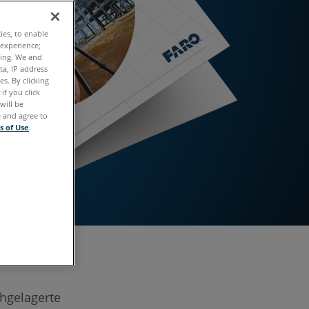
ties, to enable
 experience;
ting. We and
ta, IP address
s. By clicking
if you click
will be
e and agree to
s of Use
.
hgelagerte