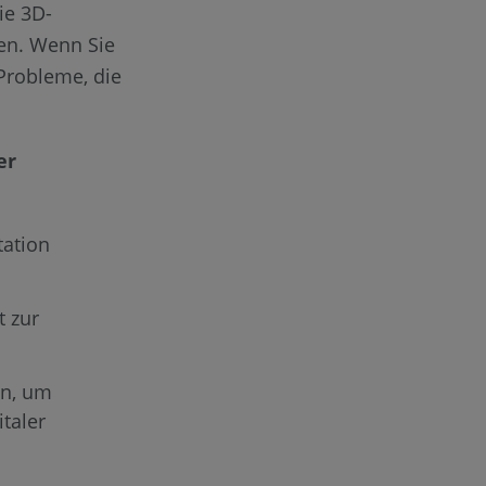
ie 3D-
hen. Wenn Sie
 Probleme, die
er
tation
t zur
en, um
taler