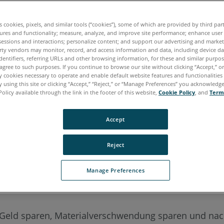
ät
es cookies, pixels, and similar tools (“cookies”), some of which are provided by third par
chwendung
ures and functionality; measure, analyze, and improve site performance; enhance user
sessions and interactions; personalize content; and support our advertising and marke
hen As-
rty vendors may monitor, record, and access information and data, including device da
er 3D-
dentifiers, referring URLs and other browsing information, for these and similar purpose
agree to such purposes. If you continue to browse our site without clicking “Accept,” or 
ly cookies necessary to operate and enable default website features and functionalities 
 using this site or clicking “Accept,” “Reject,” or “Manage Preferences” you acknowledg
Policy available through the link in the footer of this website,
Cookie Policy
, and
Term
Accept
Reject
Manage Preferences
 Geld sparen, Materialverschwendung sparen und nac