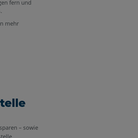
gen fern und
.
en mehr
telle
nsparen – sowie
telle