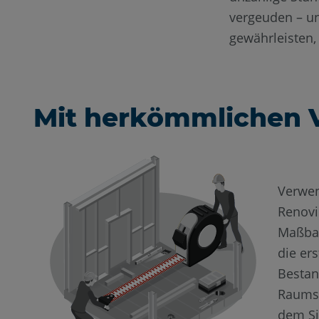
vergeuden – un
gewährleisten, 
Mit herkömmlichen 
Verwen
Renovi
Maßban
die er
Besta
Raums
dem Si