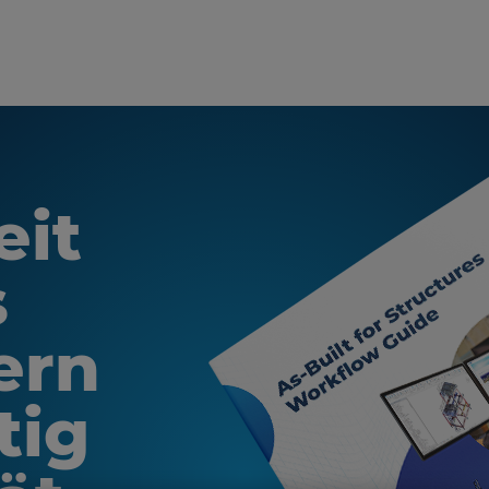
eit
s
ern
tig