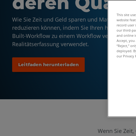
deren Qualit
This site us
Wie Sie Zeit und Geld sparen und Materialvers
website feat
record user 
reduzieren können, indem Sie Ihren herkömmlic
our third-pa
Built-Workflow zu einem Workflow verbessern, d
and online i
Accept, you 
Realitätserfassung verwendet.
“Reject,” on
deployed. By
our Privacy 
Leitfaden herunterladen
Wenn Sie Zeit,