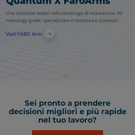
Quantum X FaroArms
Soluzione di scansione
laser FARO
Focus
®
Una soluzione leader nella tecnologia di misurazione 3D
metrology-grade, specializzata in tastatura e scansioni.
Una soluzione completa di scansione laser 3D per AEC,
produzione e sicurezza pubblica, che offre un'acquisizione
Vedi FARO Arm
accurata della realtà, modelli 3D affidabili e una
condivisione dei dati più rapida tra i team.
Vedi di più
Sei pronto a prendere
decisioni migliori e più rapide
nel tuo lavoro?