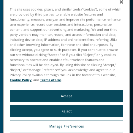
This site uses cookies, pixels, and similar tools (“cookies”), some of which
are provided by third parties, to enable website features and
functionality; measure, analyze, and improve site performance; enhance
user experience; record user sessions and interactions; personalize
content; and support our advertising and marketing. We and our third-
party vendors may monitor, record, and access information and data,
including device data, IP address and online identifiers, referring URLs
and other browsing information, for these and similar purposes. By
clicking Accept, you agree to such purposes. If you continue to browse
품질 문제 조기 파악
our site without clicking “Accept,” or if you click “Reject,” only cookies
necessary to operate and enable default website features and
오류와 비적합성 문제를 발견하지 못하면 불필요한 낭
functionalities will be deployed. By using this site or clicking “Accept,”
비, 재작업, 고객 불만을 야기하게 됩니다. 올바른 검사
“Reject,” or “Manage Preferences” you acknowledge and agree to our
Privacy Policy available through the link in the footer of this website,
기술로 지연 문제를 방지할 수 있습니다.
Cookie Policy
, and
Terms of Use
.
품질 관리 개선
Accept
Reject
Manage Preferences