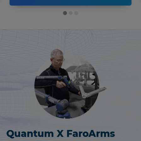
Quantum X FaroArms
FARO
Focus 레이저 스캐닝
®