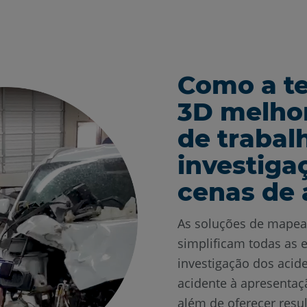
Como a t
3D melhor
de trabal
investiga
cenas de 
As soluções de mape
simplificam todas as e
investigação dos acide
acidente à apresentaç
além de oferecer resu