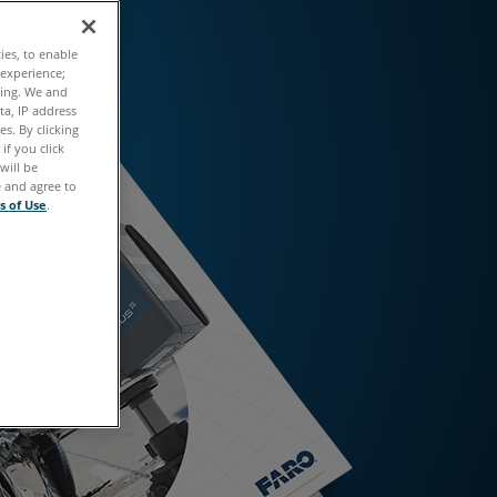
ties, to enable
 experience;
ting. We and
ta, IP address
s. By clicking
if you click
will be
e and agree to
s of Use
.