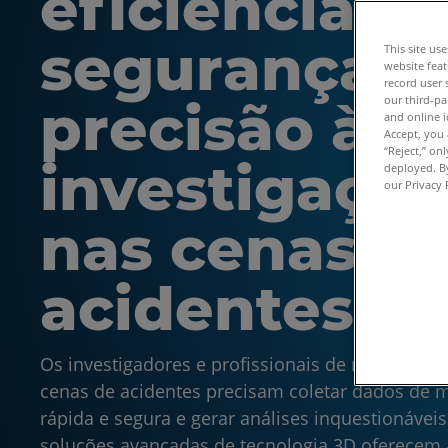
eficiência,
segurança e
This site us
website feat
record user 
precisão à
our third-pa
and online i
Accept, you 
“Reject,” on
investigação
deployed. By
our Privacy 
nas cenas d
acidentes
Os investigadores e profissionais de reconstitui
cenas de acidentes precisam coletar dados de 
rápida e segura e gerar análises inquestionáveis
soluções avançadas de tecnologia 3D oferecem 