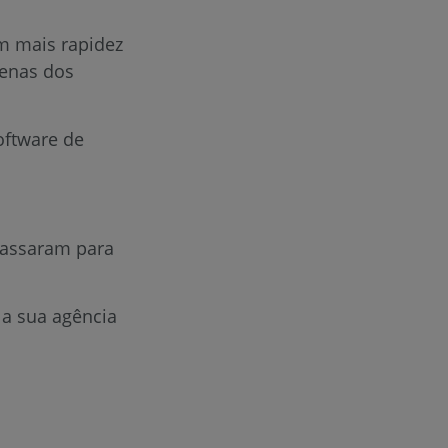
m mais rapidez
cenas dos
oftware de
 passaram para
 a sua agência