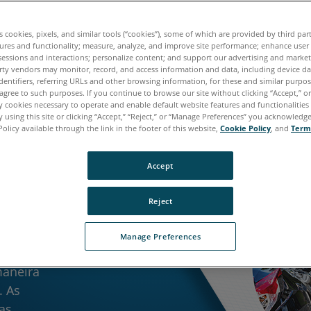
es cookies, pixels, and similar tools (“cookies”), some of which are provided by third par
ures and functionality; measure, analyze, and improve site performance; enhance user
sessions and interactions; personalize content; and support our advertising and marke
rty vendors may monitor, record, and access information and data, including device da
dentifiers, referring URLs and other browsing information, for these and similar purpose
agree to such purposes. If you continue to browse our site without clicking “Accept,” or 
ly cookies necessary to operate and enable default website features and functionalities 
 using this site or clicking “Accept,” “Reject,” or “Manage Preferences” you acknowledg
Policy available through the link in the footer of this website,
Cookie Policy
, and
Term
os
Accept
Reject
Manage Preferences
ção de
maneira
. As
as