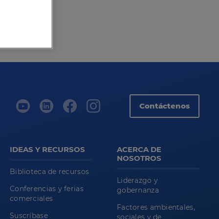
Contáctenos
IDEAS Y RECURSOS
ACERCA DE
NOSOTROS
Biblioteca de recursos
Liderazgo y
Conferencias y ferias
gobernanza
comerciales
Factores ambientales,
Suscríbase
sociales y de