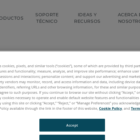
SOPORTE
IDEAS Y
ACERCA 
ODUCTOS
TÉCNICO
RECURSOS
NOSOTR
es cookies, pixels, and similar tools (“cookies”), some of which are provided by third par
ures and functionality; measure, analyze, and improve site performance; enhance user
 Guía completa de tecnología 3D para el flujo de tra
sessions and interactions; personalize content; and support our advertising and marke
rty vendors may monitor, record, and access information and data, including device da
dentifiers, referring URLs and other browsing information, for these and similar purpose
agree to such purposes. If you continue to browse our site without clicking “Accept,” or 
ly cookies necessary to operate and enable default website features and functionalities 
hora
 using this site or clicking “Accept,” “Reject,” or “Manage Preferences” you acknowledg
Policy available through the link in the footer of this website,
Cookie Policy
, and
Term
a pregunta o quiere hablar con nuestros expertos par
Accept
tecnología 3D a sus flujos de trabajo de ensamblaje,
s