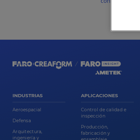
consulta gratui
INDUSTRIAS
APLICACIONES
Aeroespacial
Control de calidad e
inspección
Defensa
Producción,
Arquitectura,
fabricación y
ingeniería y
ensamblaje