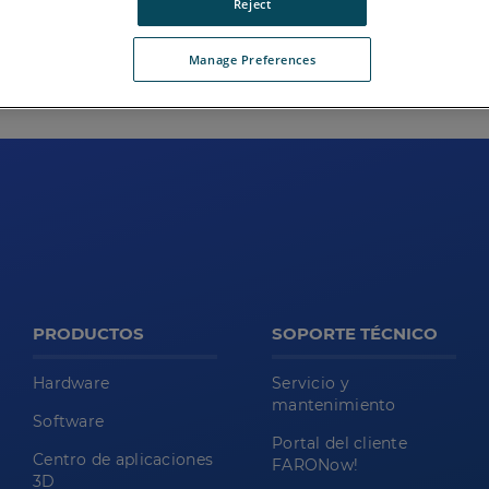
ta en línea
.
Reject
Manage Preferences
PRODUCTOS
SOPORTE TÉCNICO
Hardware
Servicio y
mantenimiento
Software
Portal del cliente
Centro de aplicaciones
FARONow!
3D