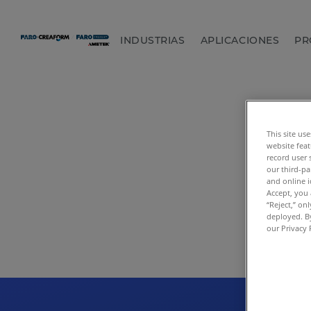
INDUSTRIAS
APLICACIONES
PR
This site us
website feat
record user 
our third-pa
and online i
Accept, you 
“Reject,” on
deployed. By
our Privacy 