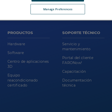
Manage Preferences
PRODUCTOS
SOPORTE TÉCNICO
Hardware
Servicio y
mantenimiento
Software
Portal del cliente
Centro de aplicaciones
FARONow!
3D
Capacitación
Equipo
reacondicionado
Documentación
certificado
técnica