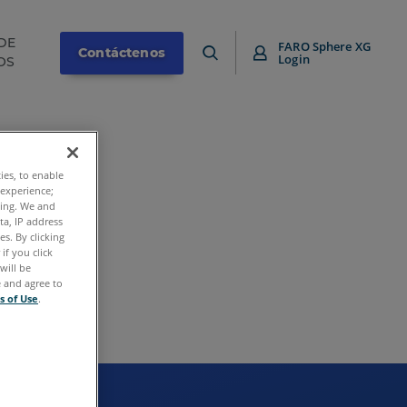
DE
FARO Sphere XG
Contáctenos
Login
OS
ties, to enable
 experience;
ting. We and
ta, IP address
s. By clicking
if you click
will be
e and agree to
s of Use
.