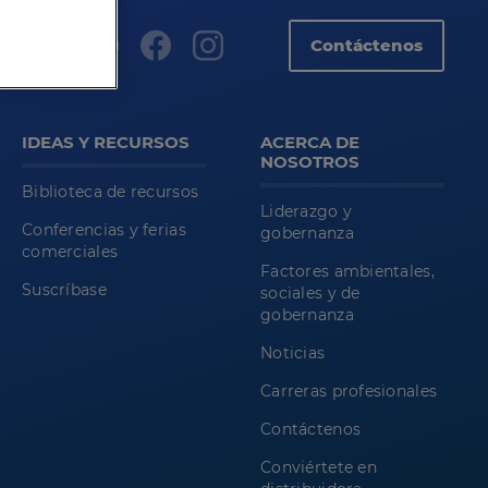
Contáctenos
IDEAS Y RECURSOS
ACERCA DE
NOSOTROS
Biblioteca de recursos
Liderazgo y
Conferencias y ferias
gobernanza
comerciales
Factores ambientales,
Suscríbase
sociales y de
gobernanza
Noticias
Carreras profesionales
Contáctenos
Conviértete en