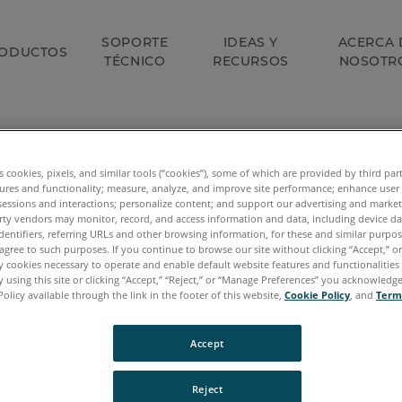
SOPORTE
IDEAS Y
ACERCA 
ODUCTOS
TÉCNICO
RECURSOS
NOSOTR
es cookies, pixels, and similar tools (“cookies”), some of which are provided by third par
ures and functionality; measure, analyze, and improve site performance; enhance user
sessions and interactions; personalize content; and support our advertising and marke
rty vendors may monitor, record, and access information and data, including device da
dentifiers, referring URLs and other browsing information, for these and similar purpose
agree to such purposes. If you continue to browse our site without clicking “Accept,” or 
ly cookies necessary to operate and enable default website features and functionalities 
 using this site or clicking “Accept,” “Reject,” or “Manage Preferences” you acknowledg
Policy available through the link in the footer of this website,
Cookie Policy
, and
Term
Accept
Reject