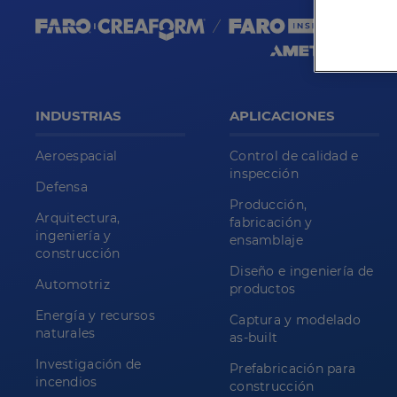
INDUSTRIAS
APLICACIONES
Aeroespacial
Control de calidad e
inspección
Defensa
Producción,
Arquitectura,
fabricación y
ingeniería y
ensamblaje
construcción
Diseño e ingeniería de
Automotriz
productos
Energía y recursos
Captura y modelado
naturales
as-built
Investigación de
Prefabricación para
incendios
construcción