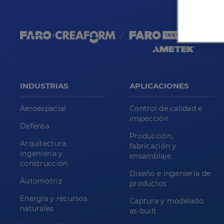
INDUSTRIAS
APLICACIONES
Aeroespacial
Control de calidad e
inspección
Defensa
Producción,
Arquitectura,
fabricación y
ingeniería y
ensamblaje
construcción
Diseño e ingeniería de
Automotriz
productos
Energía y recursos
Captura y modelado
naturales
as-built