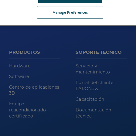
Manage Preferences
PRODUCTOS
SOPORTE TÉCNICO
Hardware
Servicio y
mantenimiento
Software
Portal del cliente
Centro de aplicaciones
FARONow!
3D
Capacitación
Equipo
reacondicionado
Documentación
certificado
técnica