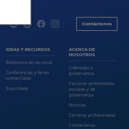
Contáctenos
IDEAS Y RECURSOS
ACERCA DE
NOSOTROS
Biblioteca de recursos
Liderazgo y
Conferencias y ferias
gobernanza
comerciales
Factores ambientales,
Suscríbase
sociales y de
gobernanza
Noticias
Carreras profesionales
Contáctenos