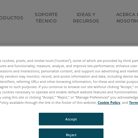
SOPORTE
IDEAS Y
ACERCA 
ODUCTOS
TÉCNICO
RECURSOS
NOSOTR
por contactarse con FARO.
es cookies, pixels, and similar tools (“cookies”), some of which are provided by third par
ures and functionality; measure, analyze, and improve site performance; enhance user
sessions and interactions; personalize content; and support our advertising and marke
rty vendors may monitor, record, and access information and data, including device da
 su solicitud y pronto nos pondremos en contacto c
dentifiers, referring URLs and other browsing information, for these and similar purpose
agree to such purposes. If you continue to browse our site without clicking “Accept,” or 
, siga explorando el sitio para obtener más informac
ly cookies necessary to operate and enable default website features and functionalities 
ersas soluciones.
 using this site or clicking “Accept,” “Reject,” or “Manage Preferences” you acknowledg
Policy available through the link in the footer of this website,
Cookie Policy
, and
Term
Accept
Reject