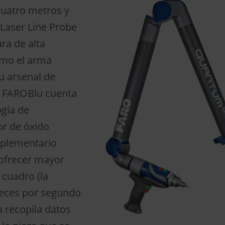
uatro metros y
Laser Line Probe
ra de alta
omo el arma
su arsenal de
l FAROBlu cuenta
ogía de
r de óxido
plementario
ofrecer mayor
 cuadro (la
veces por segundo
 recopila datos