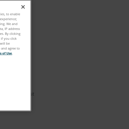
ties, to enable
 experience;
ting. We and
ta, IP address
s. By clicking
if you click
will be
e and agree to
s of Use
.
 Quality Digest