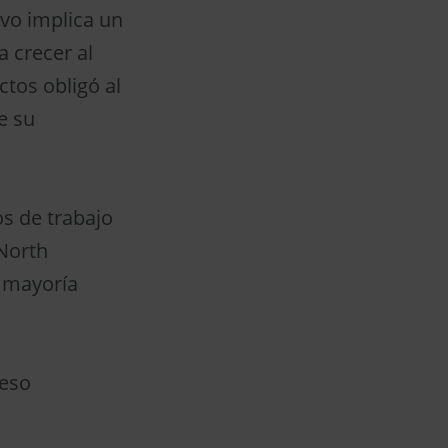
ivo implica un
a crecer al
ctos obligó al
e su
s de trabajo
 North
a mayoría
peso