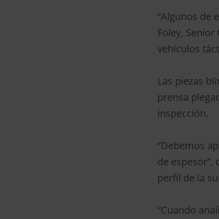
“Algunos de e
Foley, Senior
vehículos tác
Las piezas bl
prensa plegad
inspección.
“Debemos apli
de espesor”, 
perfil de la 
“Cuando anali