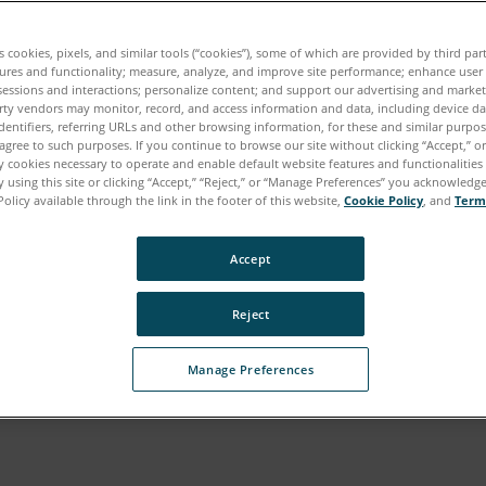
es cookies, pixels, and similar tools (“cookies”), some of which are provided by third par
ures and functionality; measure, analyze, and improve site performance; enhance user
sessions and interactions; personalize content; and support our advertising and marke
rty vendors may monitor, record, and access information and data, including device da
dentifiers, referring URLs and other browsing information, for these and similar purpose
agree to such purposes. If you continue to browse our site without clicking “Accept,” or 
ly cookies necessary to operate and enable default website features and functionalities 
 using this site or clicking “Accept,” “Reject,” or “Manage Preferences” you acknowledg
Policy available through the link in the footer of this website,
Cookie Policy
, and
Term
Accept
Reject
ditor colaborador/coordinador de contenido de marketing |
Manage Preferences
2019