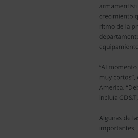
armamentístic
crecimiento q
ritmo de la p
departamento 
equipamiento 
“Al momento d
muy cortos”, 
America. “De
incluía GD&T,
Algunas de la
importantes, 