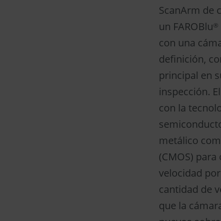
ScanArm de c
un FAROBlu
®
con una cáma
definición, c
principal en 
inspección. E
con la tecnol
semiconducto
metálico com
(CMOS) para 
velocidad por
cantidad de 
que la cámara