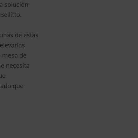
a solución
ellitto.
gunas de estas
elevarlas
la mesa de
se necesita
ue
rrado que