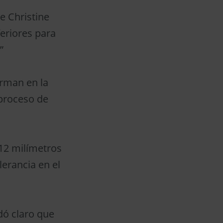
e Christine
feriores para
”
orman en la
 proceso de
 12 milímetros
lerancia en el
dó claro que