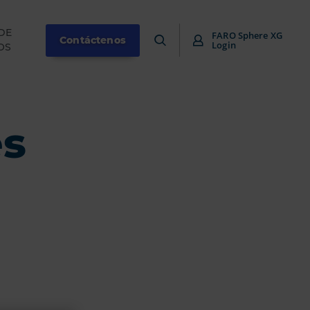
DE
FARO Sphere XG
Contáctenos
Login
OS
es