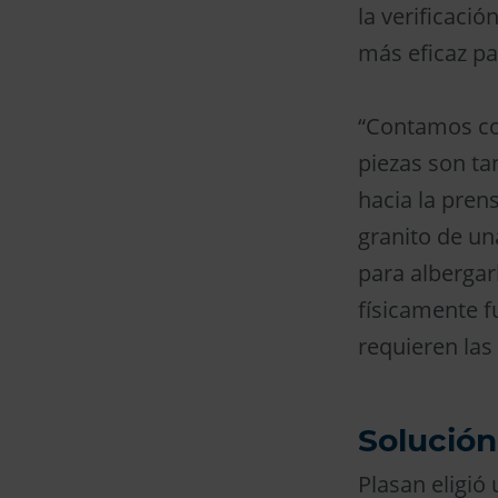
la verificaci
más eficaz pa
“Contamos con
piezas son ta
hacia la pren
granito de una
para albergar
físicamente f
requieren las
Solución
Plasan eligi