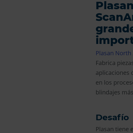
Plasan
ScanAr
grande
impor
Plasan North
Fabrica pieza
aplicaciones 
en los proces
blindajes má
Desafío
Plasan tiene e