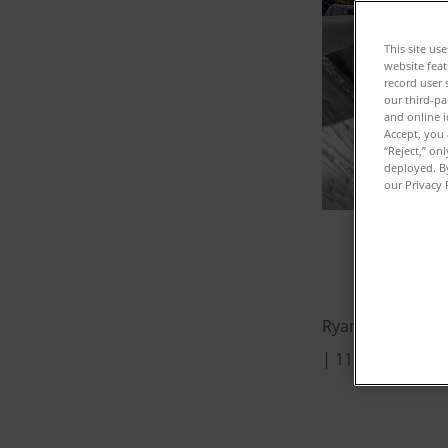
This site us
website feat
record user 
our third-pa
and online i
Accept, you 
“Reject,” on
deployed. By
our Privacy 
Ryan E. Day | E
| 11 de marzo, 