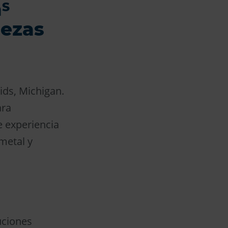
m
S
iezas
ds, Michigan.
ara
e experiencia
metal y
luciones