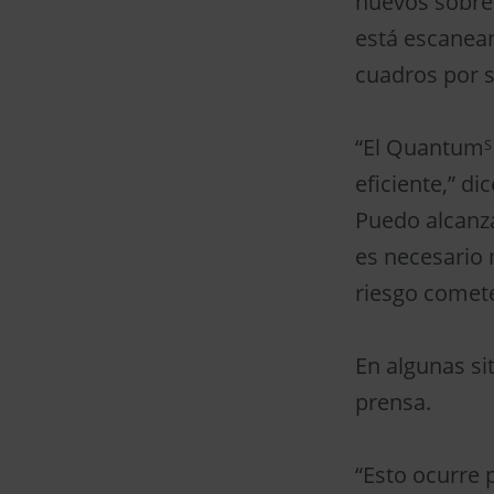
nuevos sobre 
está escanean
cuadros por 
“El Quantum
S
eficiente,” d
Puedo alcanza
es necesario 
riesgo comete
En algunas si
prensa.
“Esto ocurre 