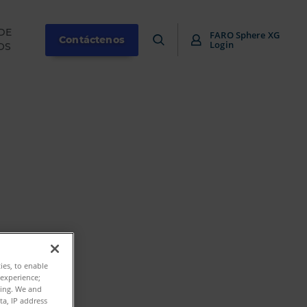
DE
FARO Sphere XG
Contáctenos
Login
OS
ties, to enable
 experience;
ting. We and
ta, IP address