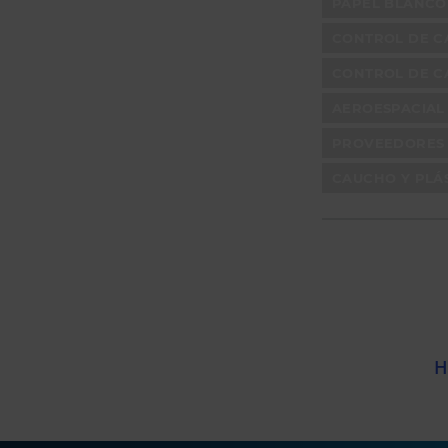
PAPEL BLANCO
CONTROL DE C
CONTROL DE CA
AEROESPACIAL
PROVEEDORES 
CAUCHO Y PLÁ
H