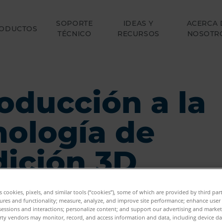
SOPORTE
IDEAS Y
ACERCA 
ODUCTOS
TÉCNICO
RECURSOS
NOSOTR
roducción a la
nología de
ición 3D
es cookies, pixels, and similar tools (“cookies”), some of which are provided by third par
ures and functionality; measure, analyze, and improve site performance; enhance user
sessions and interactions; personalize content; and support our advertising and marke
rty vendors may monitor, record, and access information and data, including device da