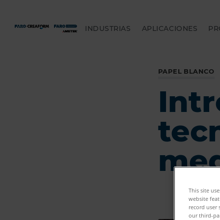
INDUSTRIAS
APLICACIONES
PR
PAPEL BLANCO
Int
tec
med
This site us
website feat
record user 
our third-pa