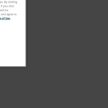
s. By clicking
if you click
will be
e and agree to
s of Use
.