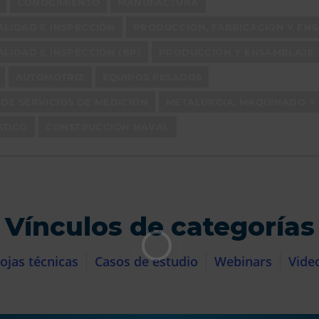
CONOCIMIENTO
MANUFACTURA
ALIDAD E INSPECCIÓN
PRODUCCIÓN, FABRICACIÓN Y EN
LIDAD E INSPECCIÓN (BP)
PRODUCCIÓN Y ENSAMBLAJE
AUTOMOTRIZ
EQUIPOS PESADOS
DE SERVICIOS DE MEDICIÓN
METALURGIA, MAQUINADO Y
STICO
CONSTRUCCIÓN NAVAL
Vínculos de categorías
ojas técnicas
Casos de estudio
Webinars
Vide