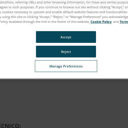
dentifiers, referring URLs and other browsing information, for these and similar purpose
agree to such purposes. If you continue to browse our site without clicking “Accept,” or 
ly cookies necessary to operate and enable default website features and functionalities 
 using this site or clicking “Accept,” “Reject,” or “Manage Preferences” you acknowledg
Policy available through the link in the footer of this website,
Cookie Policy
, and
Term
Accept
Reject
Manage Preferences
ÉCNICO: