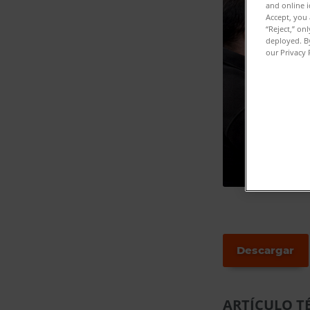
and online i
Accept, you 
“Reject,” on
deployed. By
our Privacy 
Descargar
ARTÍCULO T