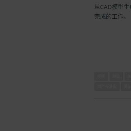
从CAD模型
完成的工作。
视频
制造
生产与装配
意