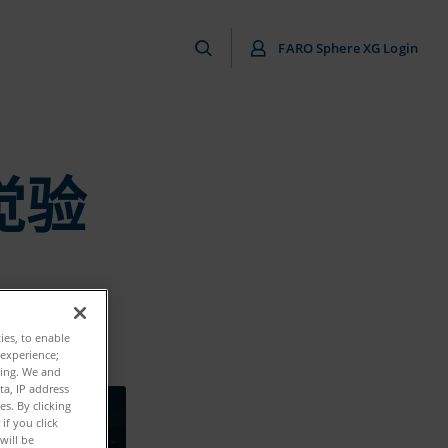
FARO Sphere XG Login
觉验
ties, to enable
 experience;
ting. We and
ta, IP address
s. By clicking
if you click
will be