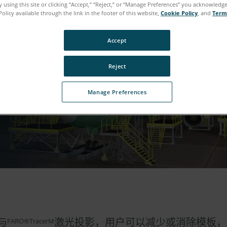
 using this site or clicking “Accept,” “Reject,” or “Manage Preferences” you acknowledg
Policy available through the link in the footer of this website,
Cookie Policy
, and
Term
Accept
Reject
Manage Preferences
与
激光投影，用户可以减少或消除模板，
FARO®TracerM