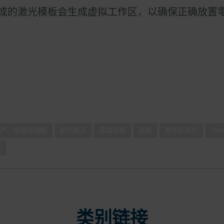
生成的激光模板会生成虚拟工作区，以确保正确放置
生产、制造和装配
航空航天
重型设备
造船
激光投影仪
TR
识
类别链接