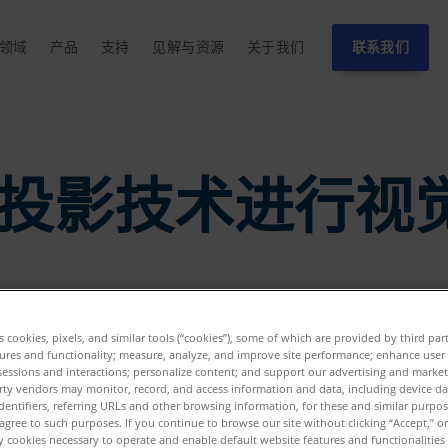
领域
产品
支持
见解与资源
关于我们
联系我们
投影技术进行视
es cookies, pixels, and similar tools (“cookies”), some of which are provided by third par
ures and functionality; measure, analyze, and improve site performance; enhance user
sessions and interactions; personalize content; and support our advertising and marke
rty vendors may monitor, record, and access information and data, including device da
dentifiers, referring URLs and other browsing information, for these and similar purpose
agree to such purposes. If you continue to browse our site without clicking “Accept,” or 
ly cookies necessary to operate and enable default website features and functionalities 