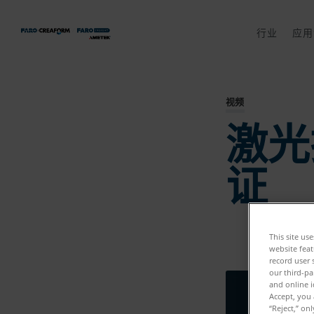
行业
应用
视频
激光
证
This site us
website feat
record user 
our third-pa
and online i
Accept, you 
“Reject,” on