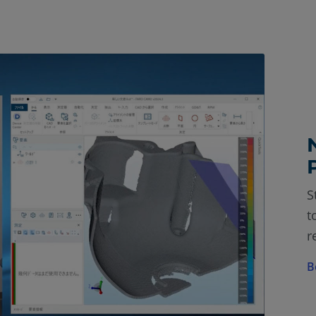
S
t
r
B