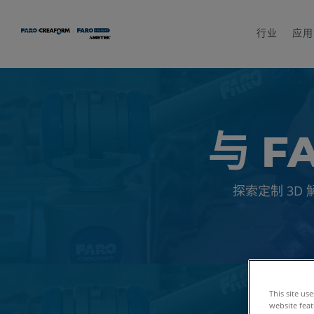
行业
应用
与 F
探索定制 3
This site us
website feat