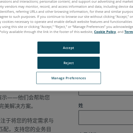
sessions and interactions; personalize content; and support our advertising and marke
申请演示
rty vendors may monitor, record, and access information and data, including device da
dentifiers, referring URLs and other browsing information, for these and similar purpose
agree to such purposes. If you continue to browse our site without clicking “Accept,” or 
ly cookies necessary to operate and enable default website features and functionalities 
 using this site or clicking “Accept,” “Reject,” or “Manage Preferences” you acknowledg
一系列适合您需求的演示选择，体验 GeoSLAM 的省时
Policy available through the link in the footer of this website,
Cookie Policy
, and
Term
Accept
Reject
名字
Manage Preferences
捕捉解决方案需要耗费时
您提供帮助！与我们的
场演示——他们会帮助您
完美解决方案。
姓
ies 专注于将您的特定需求与
相匹配，支持您的业务目