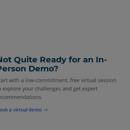
Not Quite Ready for an In-
Person Demo?
tart with a low-commitment, free virtual session
o explore your challenges and get expert
ecommendations.
ook a virtual demo