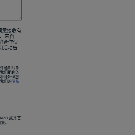
同意接收有
告、来自
营销合作伙
和活动告
件通知底部
我们把你的
O如何处理您
我们的
隐私
ARO 或其官
回复。