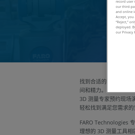
record user 
our third-pa
and online i
Accept, you 
“Reject,” on
deployed. By
通过
our Privacy 
找到合适的 3D 现实
间和精力。我们随时为
3D 测量专家预约现
轻松找到满足您需求的
FARO Technolog
理想的 3D 测量工具