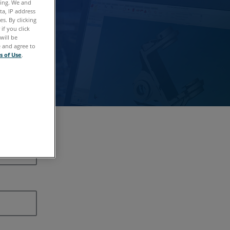
ting. We and
ta, IP address
s. By clicking
if you click
will be
e and agree to
功能。
s of Use
.