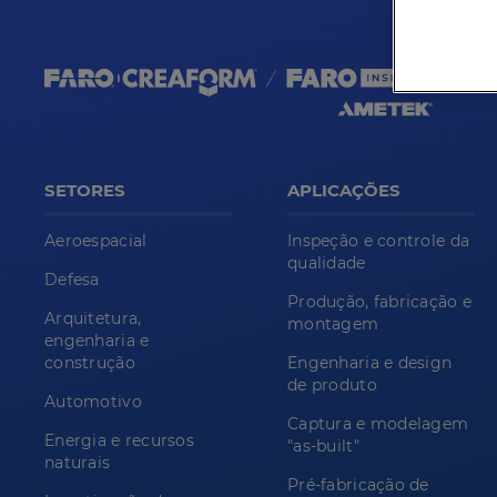
SETORES
APLICAÇÕES
Aeroespacial
Inspeção e controle da
qualidade
Defesa
Produção, fabricação e
Arquitetura,
montagem
engenharia e
construção
Engenharia e design
de produto
Automotivo
Captura e modelagem
Energia e recursos
"as-built"
naturais
Pré-fabricação de