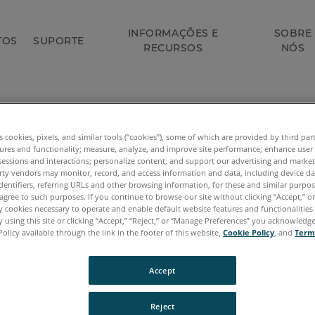
INFORMAÇÕES E
SOBRE
TOS
SUPORTE
RECURSOS
NÓS
 por entrar em contato a FAR
es cookies, pixels, and similar tools (“cookies”), some of which are provided by third par
ures and functionality; measure, analyze, and improve site performance; enhance user
sessions and interactions; personalize content; and support our advertising and marke
rty vendors may monitor, record, and access information and data, including device da
 pedido e alguém entrará em contato com você em 
dentifiers, referring URLs and other browsing information, for these and similar purpose
agree to such purposes. If you continue to browse our site without clicking “Accept,” or 
 continue explorando o site para informar-se mais s
ly cookies necessary to operate and enable default website features and functionalities 
s soluções.
 using this site or clicking “Accept,” “Reject,” or “Manage Preferences” you acknowledg
Policy available through the link in the footer of this website,
Cookie Policy
, and
Term
Accept
Reject