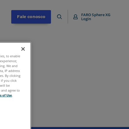
FARO Sphere XG
Fale conosco
Login
O.
ties, to enable
 experience;
ting. We and
ta, IP address
breve.
s. By clicking
if you click
obre a FARO e
will be
e and agree to
s of Use
.