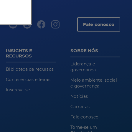
Fale conosco
INSIGHTS E
SOBRE NÓS
RECURSOS
Liderança e
Biblioteca de recursos
governança
Conferências e feiras
Meio ambiente, social
e governança
Inscreva-se
Notícias
Carreiras
Fale conosco
Torne-se um