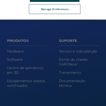
Manage Preferences
PRODUTOS
SUPORTE
Hardware
Serviço e manutenção
Software
Portal do cliente
FARONow!
Centro de aplicativos
em 3D
Treinamento
Equipamentos usados
Documentação
certificados
técnica