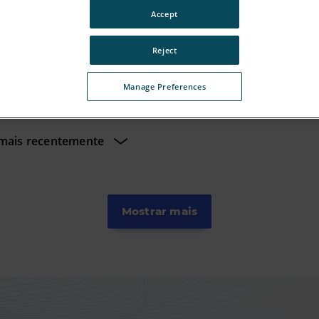
 trabalhar com a maioria das outras ferramentas e p
Accept
Reject
Manage Preferences
Mostrar mais