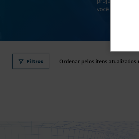
projetados para
você já usa.
Filtros