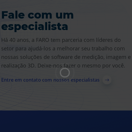
Fale com um
Insights de software
especialista
Encontre estudos de caso, vídeos, artigos e outros
Há 40 anos, a FARO tem parceria com líderes do
recursos relacionados às nossas soluções de
setor para ajudá-los a melhorar seu trabalho com
software.
nossas soluções de software de medição, imagem e
realização 3D. Deixe-nos fazer o mesmo por você.
Explore recursos
Entre em contato com nossos especialistas