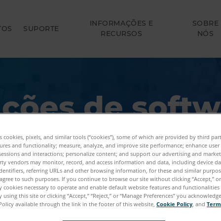
INFORMAÇÕES E
SOBRE
TOS
SUPORTE
RECURSOS
NÓS
uções de softw
O
es cookies, pixels, and similar tools (“cookies”), some of which are provided by third par
ures and functionality; measure, analyze, and improve site performance; enhance user
sessions and interactions; personalize content; and support our advertising and marke
ogias de medição, imagem e realização 3D melho
rty vendors may monitor, record, and access information and data, including device da
dentifiers, referring URLs and other browsing information, for these and similar purpose
alha.
agree to such purposes. If you continue to browse our site without clicking “Accept,” or 
ly cookies necessary to operate and enable default website features and functionalities 
soluções de software para saber mais sobre os benefí
 using this site or clicking “Accept,” “Reject,” or “Manage Preferences” you acknowledg
Policy available through the link in the footer of this website,
Cookie Policy
, and
Term
recursos e os aplicativos de cada programa. Os pr