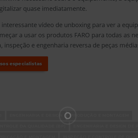
gitalizar quase imediatamente.
e interessante vídeo de unboxing para ver a equi
omeçar a usar os produtos FARO para todas as n
 inspeção e engenharia reversa de peças média
sos especialistas
O
ENGENHARIA E DESIGN
PRODUÇÃO E MONTAGEM
NTROLE DA QUALIDADE (BP)
ENGENHARIA E DESIGN DE
BRICAÇÃO E MONTAGEM
INSPEÇÃO E CONTROLE DE QUA