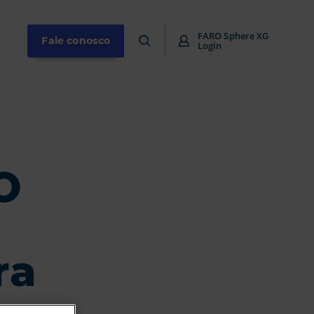
FARO Sphere XG
Fale conosco
Login
O
ra