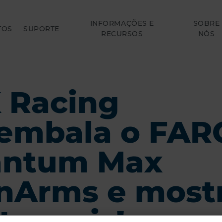
INFORMAÇÕES E
SOBRE
TOS
SUPORTE
RECURSOS
NÓS
 Racing
embala o FAR
ntum Max
nArms e most
to mais!