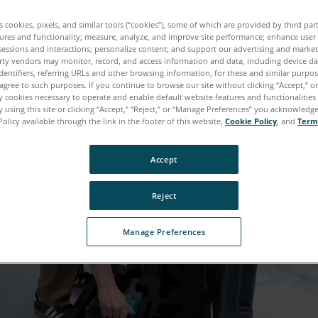
es cookies, pixels, and similar tools (“cookies”), some of which are provided by third par
ures and functionality; measure, analyze, and improve site performance; enhance user
sessions and interactions; personalize content; and support our advertising and marke
rty vendors may monitor, record, and access information and data, including device da
dentifiers, referring URLs and other browsing information, for these and similar purpose
agree to such purposes. If you continue to browse our site without clicking “Accept,” or 
ly cookies necessary to operate and enable default website features and functionalities 
 using this site or clicking “Accept,” “Reject,” or “Manage Preferences” you acknowledg
Policy available through the link in the footer of this website,
Cookie Policy
, and
Term
Accept
Reject
Manage Preferences