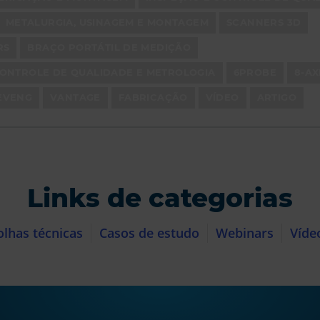
METALURGIA, USINAGEM E MONTAGEM
SCANNERS 3D
RS
BRAÇO PORTÁTIL DE MEDIÇÃO
ONTROLE DE QUALIDADE E METROLOGIA
6PROBE
8-AX
EVENG
VANTAGE
FABRICAÇÃO
VÍDEO
ARTIGO
Links de categorias
olhas técnicas
Casos de estudo
Webinars
Víde