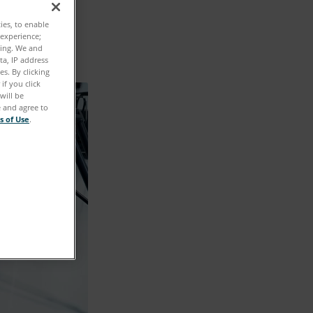
ties, to enable
 experience;
ting. We and
ta, IP address
s. By clicking
if you click
will be
e and agree to
s of Use
.