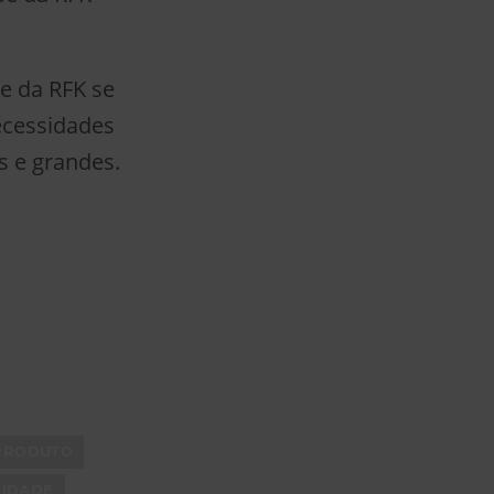
pe da RFK se
ecessidades
s e grandes.
 PRODUTO
LIDADE