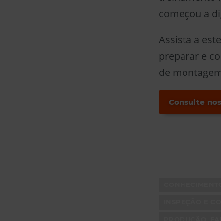
começou a di
Assista a est
preparar e c
de montagem,
Consulte nos
CONHECIMENT
INSPEÇÃO E CO
PRODUÇÃO, FA