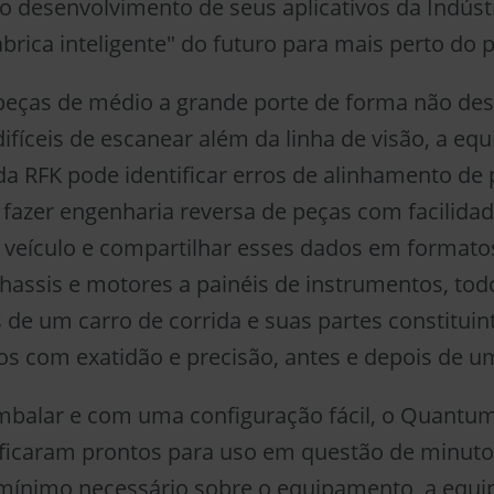
desenvolvimento de seus aplicativos da Indústr
ábrica inteligente" do futuro para mais perto do 
peças de médio a grande porte de forma não dest
ifíceis de escanear além da linha de visão, a equ
a RFK pode identificar erros de alinhamento de
fazer engenharia reversa de peças com facilidade
veículo e compartilhar esses dados em formatos
hassis e motores a painéis de instrumentos, tod
de um carro de corrida e suas partes constitui
s com exatidão e precisão, antes e depois de um
embalar e com uma configuração fácil, o Quantu
ficaram prontos para uso em questão de minut
mínimo necessário sobre o equipamento, a equi