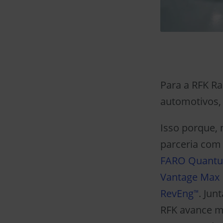
Para a RFK Ra
automotivos,
Isso porque,
parceria com
FARO Quant
Vantage Max 
RevEng
. Jun
™
RFK avance m