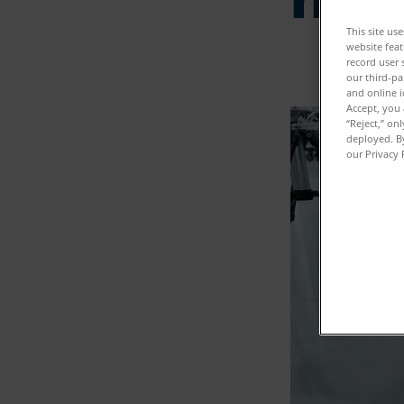
This site us
website feat
record user 
our third-pa
and online i
Accept, you 
“Reject,” on
deployed. By
our Privacy 