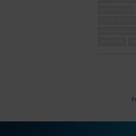
AUTOMOTIVO
LASER TRACKE
SOFTWARE — C
QUANTUM
R
F