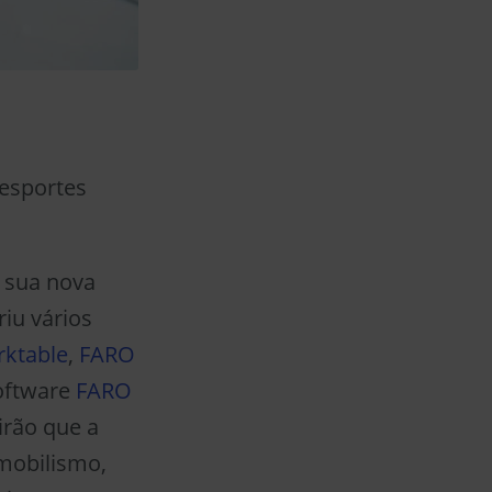
 esportes
 sua nova
riu vários
rktable
,
FARO
oftware
FARO
irão que a
mobilismo,