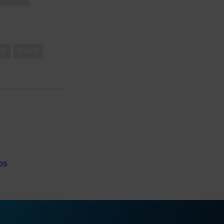
IS
FARO
os