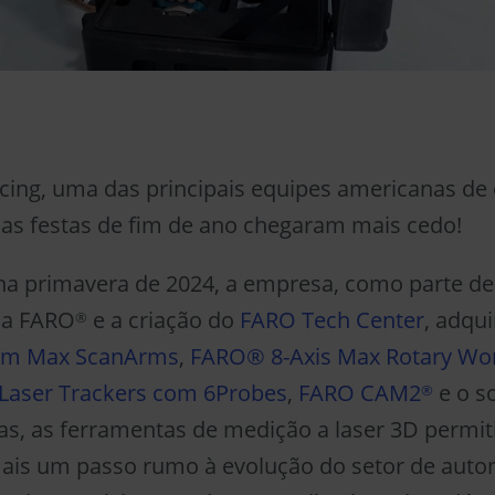
cing, uma das principais equipes americanas de
 as festas de fim de ano chegaram mais cedo!
 na primavera de 2024, a empresa, como parte de
 a FARO
e a criação do
FARO Tech Center
, adqui
®
um Max ScanArms
,
FARO® 8-Axis Max Rotary Wo
Laser Trackers com 6Probes
,
FARO CAM2
e o s
®
tas, as ferramentas de medição a laser 3D permit
ais um passo rumo à evolução do setor de auto