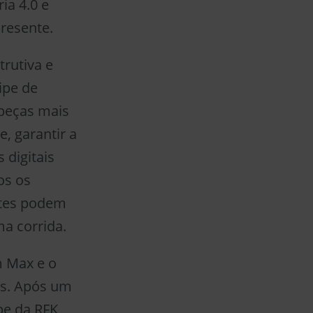
ia 4.0 e
presente.
rutiva e
ipe de
 peças mais
, garantir a
 digitais
os os
ntes podem
a corrida.
m Max e o
os. Após um
pe da RFK