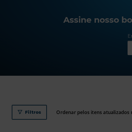
Assine nosso bo
E
Filtros