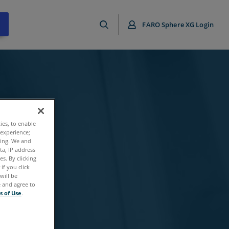
FARO Sphere XG Login
ties, to enable
 experience;
ting. We and
ta, IP address
s. By clicking
if you click
will be
e and agree to
s of Use
.