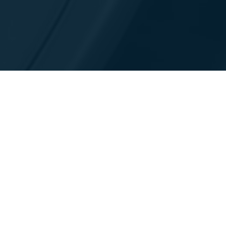
문의처
통찰력 및 리소스
회사 소개
리소스 라이브러리
경영진 및 기업 지배 구조
컨퍼런스 및 무역 박람회
환경, 사회 및 거버넌스