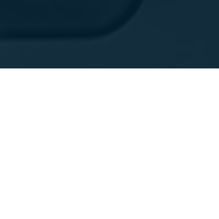
제품
지원
하드웨어
서비스 및 유지보수
소프트웨어
FARONow! 고객 포털