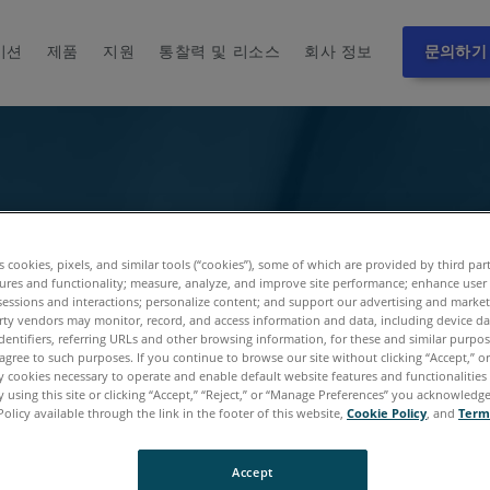
이션
제품
지원
통찰력 및 리소스
회사 정보
문의하기
es cookies, pixels, and similar tools (“cookies”), some of which are provided by third par
ures and functionality; measure, analyze, and improve site performance; enhance user
sessions and interactions; personalize content; and support our advertising and marke
rty vendors may monitor, record, and access information and data, including device da
dentifiers, referring URLs and other browsing information, for these and similar purpose
agree to such purposes. If you continue to browse our site without clicking “Accept,” or 
ly cookies necessary to operate and enable default website features and functionalities 
 using this site or clicking “Accept,” “Reject,” or “Manage Preferences” you acknowledg
Policy available through the link in the footer of this website,
Cookie Policy
, and
Term
Accept