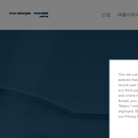
산업
애플리케
This site us
website feat
record user 
our third-pa
and online i
Accept, you 
“Reject,” on
deployed. By
our Privacy 