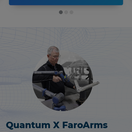
Quantum X FaroArms
FARO
Focus 레이저 스캐닝
®