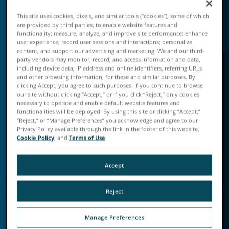
This site uses cookies, pixels, and similar tools (“cookies”), some of which
are provided by third parties, to enable website features and
functionality; measure, analyze, and improve site performance; enhance
user experience; record user sessions and interactions; personalize
content; and support our advertising and marketing. We and our third-
party vendors may monitor, record, and access information and data,
including device data, IP address and online identifiers, referring URLs
and other browsing information, for these and similar purposes. By
clicking Accept, you agree to such purposes. If you continue to browse
품질 문제 조기 파악
our site without clicking “Accept,” or if you click “Reject,” only cookies
necessary to operate and enable default website features and
오류와 비적합성 문제를 발견하지 못하면 불필요한 낭
functionalities will be deployed. By using this site or clicking “Accept,”
비, 재작업, 고객 불만을 야기하게 됩니다. 올바른 검사
“Reject,” or “Manage Preferences” you acknowledge and agree to our
Privacy Policy available through the link in the footer of this website,
기술로 지연 문제를 방지할 수 있습니다.
Cookie Policy
, and
Terms of Use
.
품질 관리 개선
Accept
Reject
Manage Preferences