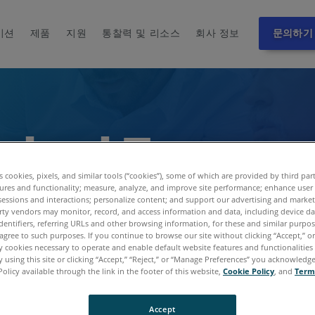
이션
제품
지원
통찰력 및 리소스
회사 정보
문의하기
ndard Terms a
ditions
es cookies, pixels, and similar tools (“cookies”), some of which are provided by third par
ures and functionality; measure, analyze, and improve site performance; enhance user
sessions and interactions; personalize content; and support our advertising and marke
rty vendors may monitor, record, and access information and data, including device da
dentifiers, referring URLs and other browsing information, for these and similar purpose
agree to such purposes. If you continue to browse our site without clicking “Accept,” or 
ly cookies necessary to operate and enable default website features and functionalities 
 using this site or clicking “Accept,” “Reject,” or “Manage Preferences” you acknowledg
Policy available through the link in the footer of this website,
Cookie Policy
, and
Term
Accept