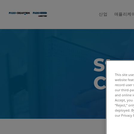
산업
애플리케
Sta
Con
This site us
website feat
record user 
our third-pa
and online i
Accept, you 
“Reject,” on
deployed. By
our Privacy 