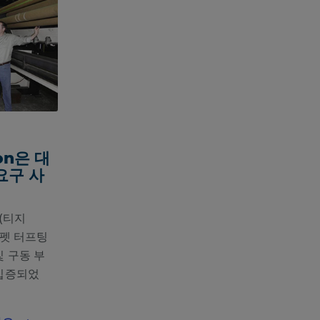
ion은 대
요구 사
 (티지
 카펫 터프팅
 구동 부
 입증되었