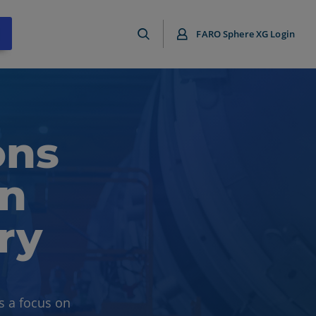
FARO Sphere XG Login
ons
on
ry
s a focus on