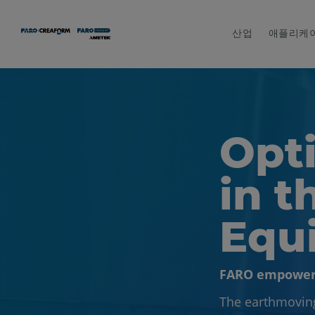
산업
애플리케
Opt
in t
Equ
FARO empowers
The earthmoving