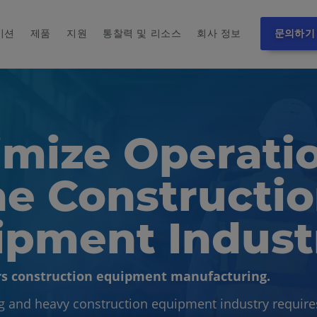
이션
제품
지원
통찰력 및 리소스
회사 정보
문의하기
imize Operati
he Constructi
ipment Indust
 construction equipment manufacturing.
 and heavy construction equipment industry require