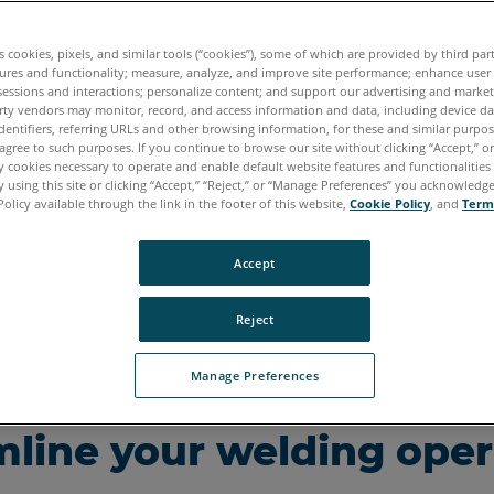
on and accuracy mean the difference between a failed
ect and one that’s completed in half the time at a fra
es cookies, pixels, and similar tools (“cookies”), some of which are provided by third par
y many industry leaders rely on our coordinate meas
ures and functionality; measure, analyze, and improve site performance; enhance user
sessions and interactions; personalize content; and support our advertising and marke
building, part inspection, alignment, 3D modeling an
rty vendors may monitor, record, and access information and data, including device da
dentifiers, referring URLs and other browsing information, for these and similar purpose
agree to such purposes. If you continue to browse our site without clicking “Accept,” or 
ly cookies necessary to operate and enable default website features and functionalities 
 using this site or clicking “Accept,” “Reject,” or “Manage Preferences” you acknowledg
 Manufacturing Solutions
Policy available through the link in the footer of this website,
Cookie Policy
, and
Term
ng case studies
Accept
Reject
Manage Preferences
mline your welding oper