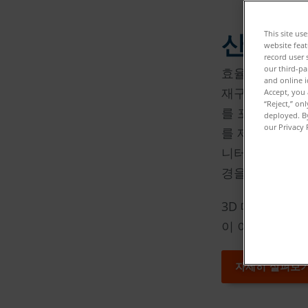
This site us
산림 관
website feat
record user 
our third-pa
효율적이고 지속
and online i
재구성할 수 있는
Accept, you 
“Reject,” on
를 포함한 FARO
deployed. By
our Privacy 
를 제공하여 이
니터링에 필수적
경을 3D로 표현
3D 데이터를 활
이 이에 적합한
자세히 살펴보