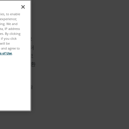
ties, to enable
 활용
 experience;
ting. We and
ta, IP address
보전 및 연구를
s. By clicking
바일 LiDAR
if you click
will be
트 클라우드 데이터
e and agree to
s of Use
.
기적인 산림 모
 아래의 실제 환
 LiDAR 기술