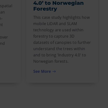
4.0’ to Norwegian
spatial
Forestry
ban
This case study highlights how
h-
mobile LiDAR and SLAM
nt
technology are used within
l
forestry to capture 3D
cover
datasets of canopies to further
and
understand the trees within
and to bring 'Industry 4.0' to
Norwegian forests.
See More