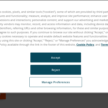
es cookies, pixels, and similar tools (“cookies”), some of which are provided by third par
리를 위한 차세대 3D 데이터
ures and functionality; measure, analyze, and improve site performance; enhance user
sessions and interactions; personalize content; and support our advertising and marke
rty vendors may monitor, record, and access information and data, including device da
 가능한 산림 관리의 수요가 증가함에 따라, 산림 관리, 
dentifiers, referring URLs and other browsing information, for these and similar purpose
 혁신적인 해결책이 필요합니다. 지상 레이저 스캐닝 및 모
agree to such purposes. If you continue to browse our site without clicking “Accept,” or 
ly cookies necessary to operate and enable default website features and functionalities 
 Technologies의 LiDAR 솔루션은 포괄적인 3D 포인
 using this site or clicking “Accept,” “Reject,” or “Manage Preferences” you acknowledg
Policy available through the link in the footer of this website,
Cookie Policy
, and
Term
러한 목표를 지원합니다. 정확하고 반복 가능한 정보는 장
이며, FARO의 신속한 데이터 수집 솔루션은 우거진 나무
Accept
할 수 있는 방법을 제공합니다.
Reject
용하여 산림 관리 애플리케이션을 강화하는 방법과 FARO의
 도구인 이유를 확인해 보세요.
Manage Preferences
기