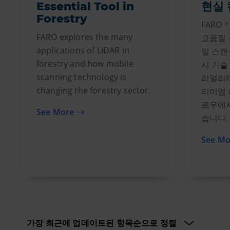
Essential Tool in
현실 
Forestry
FARO
®
FARO explores the many
고품질 
applications of LiDAR in
일 스캔
forestry and how mobile
시 기
scanning technology is
리얼리
changing the forestry sector.
리미엄
로우에서
See More
습니다.
See Mo