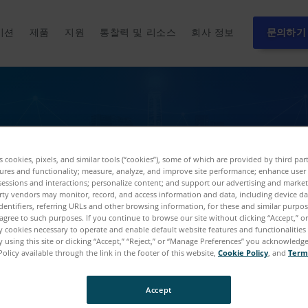
이션
제품
지원
통찰력 및 리소스
회사 정보
문의하기
스 라이브러리
es cookies, pixels, and similar tools (“cookies”), some of which are provided by third par
ures and functionality; measure, analyze, and improve site performance; enhance user
sessions and interactions; personalize content; and support our advertising and marke
 애플리케이션에 대한 FARO 3D측정, 이미징 및 실현 솔
rty vendors may monitor, record, and access information and data, including device da
 기사 및 기타 통찰력 있는 자원을 찾을 수 있습니다.
dentifiers, referring URLs and other browsing information, for these and similar purpose
agree to such purposes. If you continue to browse our site without clicking “Accept,” or 
ly cookies necessary to operate and enable default website features and functionalities 
 using this site or clicking “Accept,” “Reject,” or “Manage Preferences” you acknowledg
Policy available through the link in the footer of this website,
Cookie Policy
, and
Term
Accept