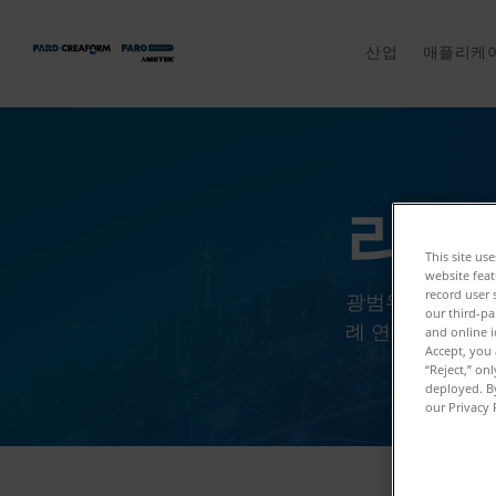
산업
애플리케
리소
This site us
website feat
record user 
광범위한 산업 및
our third-pa
례 연구, 비디오,
and online i
Accept, you 
“Reject,” on
deployed. By
our Privacy 