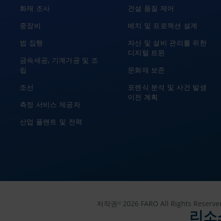
화재 조사
건설 품질 제어
중장비
배치 및 프로젝션 설계
법 집행
자산 및 설비 관리를 위한
디지털 트윈
금속세공, 기계가공 및 조
립
문화재 보존
조선
포렌식 분석 및 사건 발생
이전 계획
측정 서비스 제공자
산업 플랜트 및 전력
저작권
2026 FARO All Rights Reserve
©
리소스