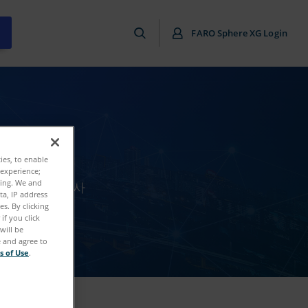
FARO Sphere XG Login
ties, to enable
 experience;
ting. We and
루션과 관련된 사
ta, IP address
s. By clicking
if you click
will be
e and agree to
s of Use
.