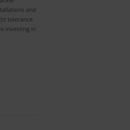
acker
tallations and
ght tolerance
o investing in