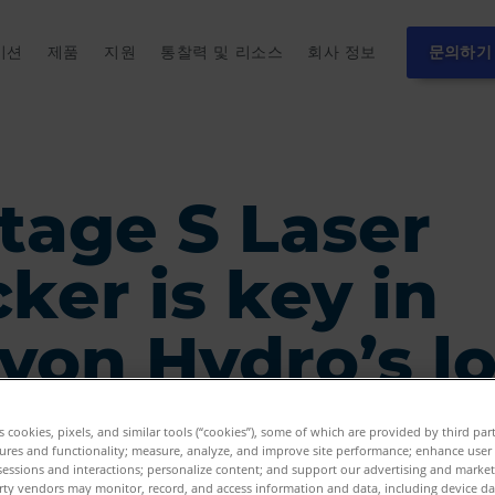
이션
제품
지원
통찰력 및 리소스
회사 정보
문의하기
tage S Laser
ker is key in
yon Hydro’s l
m growth
es cookies, pixels, and similar tools (“cookies”), some of which are provided by third par
ures and functionality; measure, analyze, and improve site performance; enhance user
sessions and interactions; personalize content; and support our advertising and marke
rty vendors may monitor, record, and access information and data, including device da