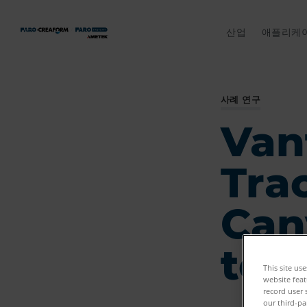
산업
애플리케
사례 연구
Van
Trac
Can
ter
This site us
website feat
record user 
our third-pa