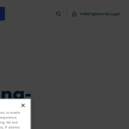
FARO Sphere XG Login
ong-
ties, to enable
 experience;
ting. We and
ta, IP address