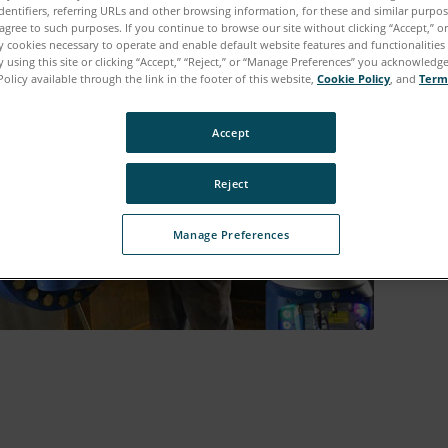
dentifiers, referring URLs and other browsing information, for these and similar purpose
agree to such purposes. If you continue to browse our site without clicking “Accept,” or 
ly cookies necessary to operate and enable default website features and functionalities 
 using this site or clicking “Accept,” “Reject,” or “Manage Preferences” you acknowledg
Policy available through the link in the footer of this website,
Cookie Policy
, and
Term
Accept
Reject
Manage Preferences