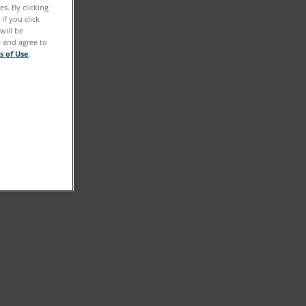
s. By clicking
if you click
will be
e and agree to
s of Use
.