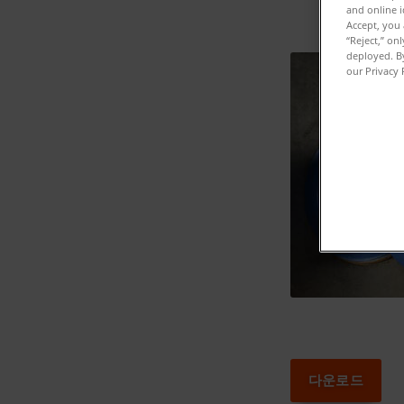
and online i
Accept, you 
“Reject,” on
deployed. By
our Privacy 
다운로드