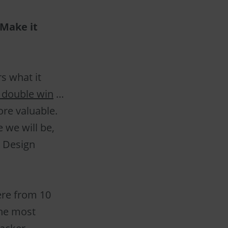
Make it
s what it
a double win
…
re valuable.
 we will be,
, Design
ere from 10
the most