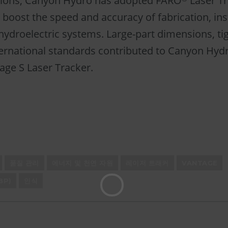
utions, Canyon Hydro has adopted FARO
Laser Tr
 boost the speed and accuracy of fabrication, ins
hydroelectric systems. Large-part dimensions, ti
ernational standards contributed to Canyon Hydr
age S Laser Tracker.
품질 관리
에너지 및 천연 자원
레이저 트래커
VANTAGE
BP)
인식