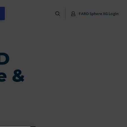
FARO Sphere XG Login
D
e &