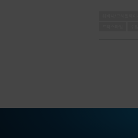
웨비나/프레젠테이
프리스타일
수