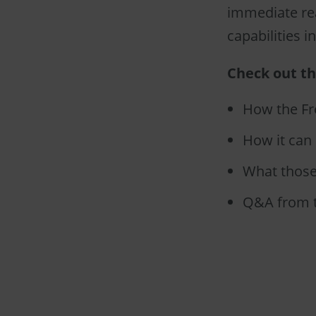
immediate rea
capabilities i
Check out t
How the Fre
How it can 
What those 
Q&A from t