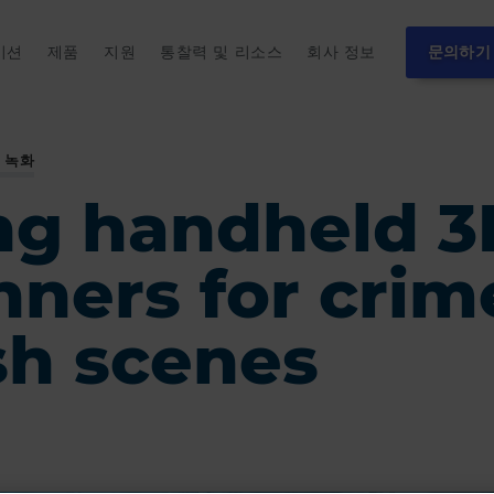
이션
제품
지원
통찰력 및 리소스
회사 정보
문의하기
 녹화
ng handheld 3
nners for crim
sh scenes