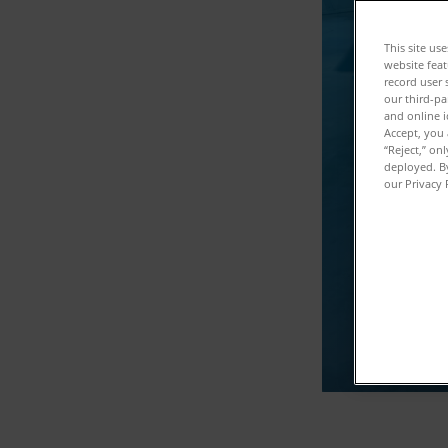
다운
This site us
website feat
record user 
our third-pa
and online i
Accept, you 
“Reject,” on
deployed. By
our Privacy 