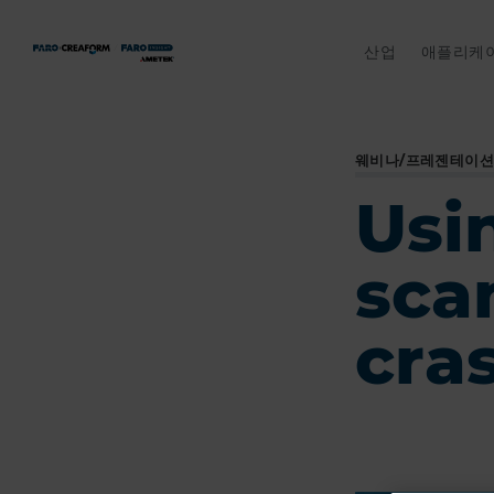
산업
애플리케
웨비나/프레젠테이션
Usi
sca
cra