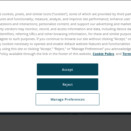
로드 준비가 거의 완료되었습
es cookies, pixels, and similar tools (“cookies”), some of which are provided by third par
ures and functionality; measure, analyze, and improve site performance; enhance user
sessions and interactions; personalize content; and support our advertising and marke
이 콘텐츠에 액세스하려면 사용자 정보를 좀 더 알려주세요
rty vendors may monitor, record, and access information and data, including device da
dentifiers, referring URLs and other browsing information, for these and similar purpose
agree to such purposes. If you continue to browse our site without clicking “Accept,” or 
ly cookies necessary to operate and enable default website features and functionalities 
 using this site or clicking “Accept,” “Reject,” or “Manage Preferences” you acknowledg
Policy available through the link in the footer of this website,
Cookie Policy
, and
Term
Accept
Reject
Manage Preferences