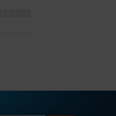
집행
3D 스캐너