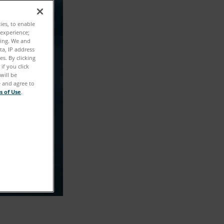
니다!
ties, to enable
 experience;
ting. We and
.
ta, IP address
s. By clicking
if you click
will be
e and agree to
s of Use
.