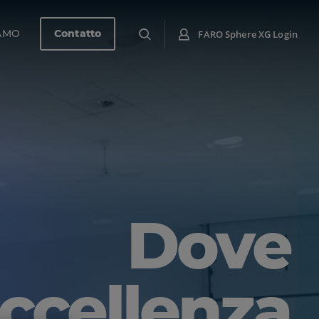
IAMO
Contatto
FARO Sphere XG Login
Dove
eccellenza