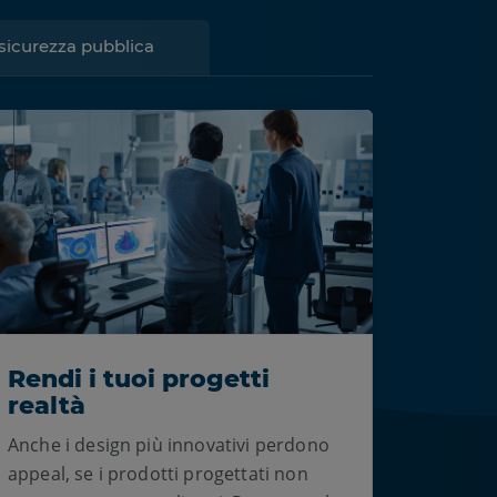
a sicurezza pubblica
Rendi i tuoi progetti
realtà
Anche i design più innovativi perdono
appeal, se i prodotti progettati non