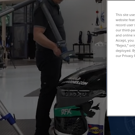
This site us
website feat
record user 
our third-pa
and online i
Accept, you 
“Reject,” on
deployed. By
our Privacy 