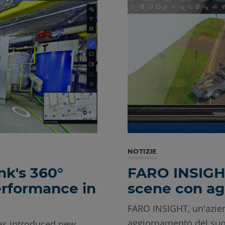
NOTIZIE
nk's 360°
FARO INSIGHT 
erformance in
scene con ag
FARO INSIGHT, un'azien
aggiornamento del suo
as introduced new