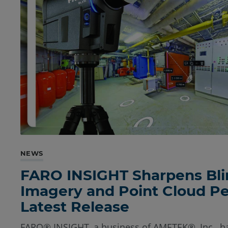
NEWS
FARO INSIGHT Sharpens Bli
Imagery and Point Cloud P
Latest Release
FARO® INSIGHT, a business of AMETEK®, Inc., h