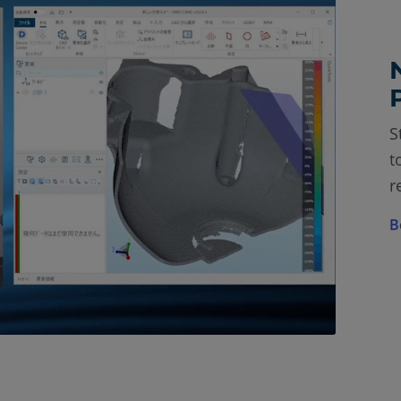
S
t
r
B