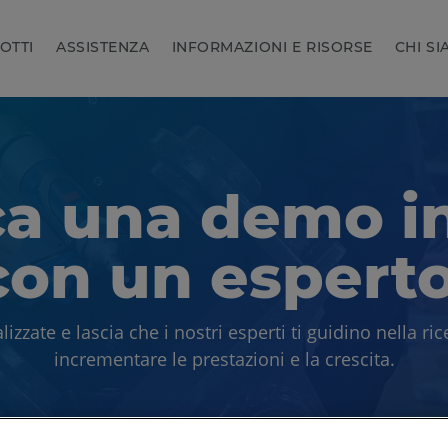
OTTI
ASSISTENZA
INFORMAZIONI E RISORSE
CHI S
ica una demo i
 con un espert
izzate e lascia che i nostri esperti ti guidino nella ri
incrementare le prestazioni e la crescita.