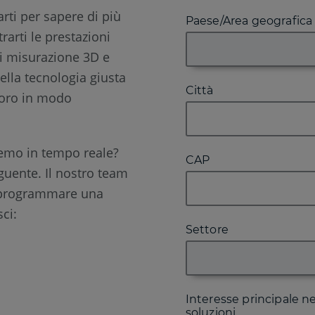
rti per sapere di più
Paese/Area geografica
rarti le prestazioni
di misurazione 3D e
della tecnologia giusta
Città
avoro in modo
emo in tempo reale?
CAP
uente. Il nostro team
i programmare una
ci:
Settore
Interesse principale ne
soluzioni