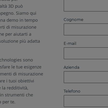
ealtà 3D può
mpegno. Siamo qui
 una demo in tempo
Cognome
erti di misurazione
e per aiutarti a
soluzione più adatta
E-mail
echnologies sono
isfare le tue esigenze
Azienda
rumenti di misurazione
e i tuoi obiettivi
la redditività,
Telefono
 in strumenti che
 per te.