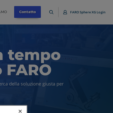
IAMO
Contatto
FARO Sphere XG Login
n tempo
o FARO
cerca della soluzione giusta per