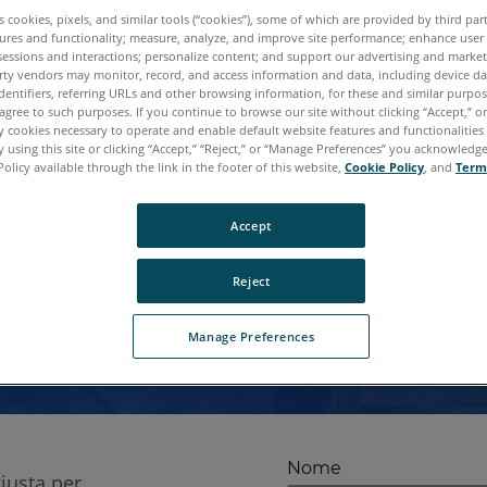
es cookies, pixels, and similar tools (“cookies”), some of which are provided by third par
ures and functionality; measure, analyze, and improve site performance; enhance user
sessions and interactions; personalize content; and support our advertising and marke
rty vendors may monitor, record, and access information and data, including device da
dentifiers, referring URLs and other browsing information, for these and similar purpose
agree to such purposes. If you continue to browse our site without clicking “Accept,” or 
RICHIEDI UNA
ly cookies necessary to operate and enable default website features and functionalities 
 using this site or clicking “Accept,” “Reject,” or “Manage Preferences” you acknowledg
Policy available through the link in the footer of this website,
Cookie Policy
, and
Term
IMOSTRAZIO
Accept
oSLAM, che consente di risparmiare tempo con una 
Reject
alle tue esigenze.
Manage Preferences
Nome
iusta per