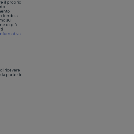
e il proprio
nto
amento
in fondo a
amo sul
rne di più
ti
Informativa
 di ricevere
 da parte di