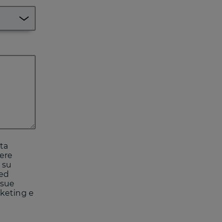
ta
vere
 su
 ed
 sue
rketing e