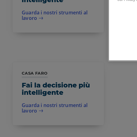
Guarda i nostri strumenti al
lavoro
CASA FARO
Fai la decisione più
intelligente
Guarda i nostri strumenti al
lavoro