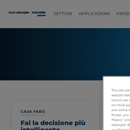
SETTORI
APPLICAZIONI
PROD
This site us
website feat
record user 
our third-pa
and online i
CASA FARO
Accept, you 
“Reject,” on
Fai la decisione più
deployed. By
intelligente
our Privacy 