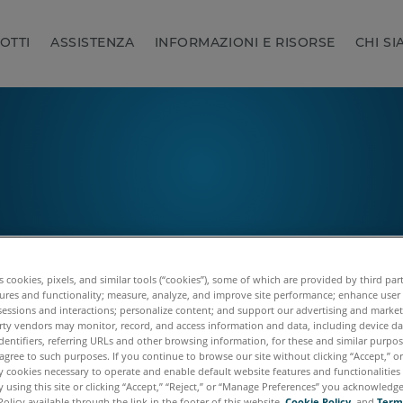
OTTI
ASSISTENZA
INFORMAZIONI E RISORSE
CHI S
es cookies, pixels, and similar tools (“cookies”), some of which are provided by third par
ures and functionality; measure, analyze, and improve site performance; enhance user
sessions and interactions; personalize content; and support our advertising and marke
rty vendors may monitor, record, and access information and data, including device da
dentifiers, referring URLs and other browsing information, for these and similar purpose
agree to such purposes. If you continue to browse our site without clicking “Accept,” or 
ly cookies necessary to operate and enable default website features and functionalities 
 using this site or clicking “Accept,” “Reject,” or “Manage Preferences” you acknowledg
Policy available through the link in the footer of this website,
Cookie Policy
, and
Term