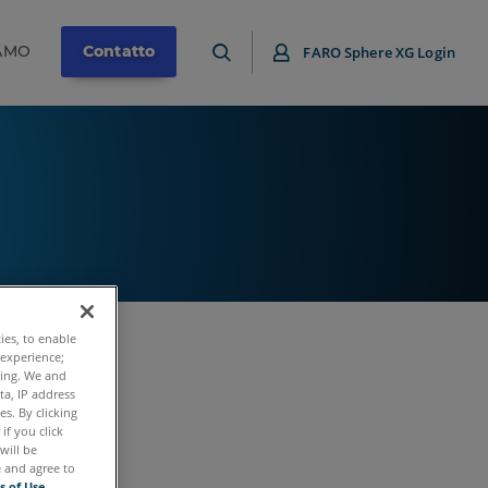
IAMO
Contatto
FARO Sphere XG Login
ties, to enable
 experience;
ting. We and
ta, IP address
s. By clicking
if you click
will be
e and agree to
s of Use
.