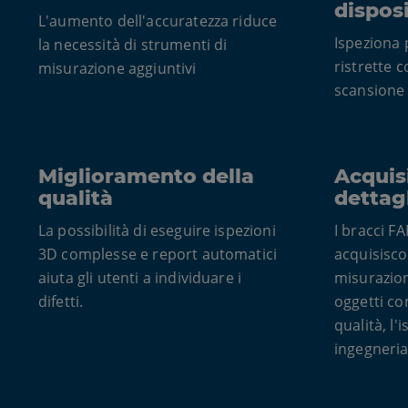
dispos
L'aumento dell'accuratezza riduce
Ispeziona 
la necessità di strumenti di
ristrette 
misurazione aggiuntivi
scansione
Miglioramento della
Acquis
qualità
dettag
La possibilità di eseguire ispezioni
I bracci 
3D complesse e report automatici
acquisisco
aiuta gli utenti a individuare i
misurazion
difetti.
oggetti co
qualità, l'i
ingegneria