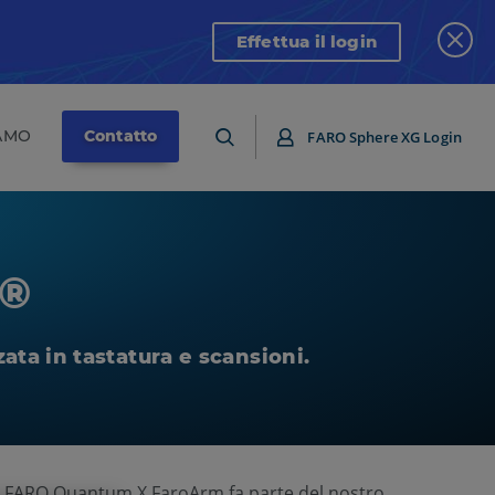
Effettua il login
IAMO
Contatto
FARO Sphere XG Login
®
ta in tastatura e scansioni.
e FARO Quantum X FaroArm fa parte del nostro