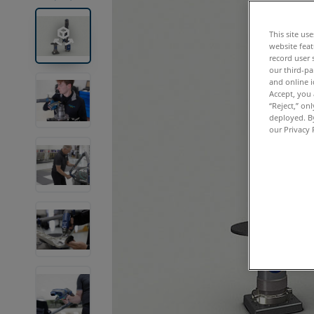
This site us
website feat
record user 
our third-pa
and online i
Accept, you 
“Reject,” on
deployed. By
our Privacy 