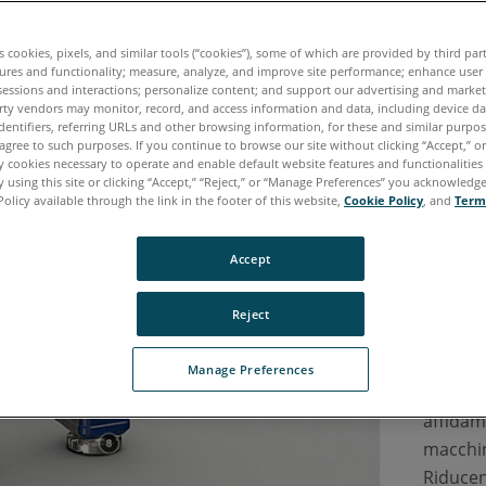
portafog
aumento
es cookies, pixels, and similar tools (“cookies”), some of which are provided by third par
ures and functionality; measure, analyze, and improve site performance; enhance user
compara
sessions and interactions; personalize content; and support our advertising and marke
configu
rty vendors may monitor, record, and access information and data, including device da
dentifiers, referring URLs and other browsing information, for these and similar purpose
termini
agree to such purposes. If you continue to browse our site without clicking “Accept,” or 
ly cookies necessary to operate and enable default website features and functionalities 
di lungh
 using this site or clicking “Accept,” “Reject,” or “Manage Preferences” you acknowledg
nonché 
Policy available through the link in the footer of this website,
Cookie Policy
, and
Term
esigenz
8-Axis 
Accept
misuraz
precisi
Reject
Con la 
Manage Preferences
portati
affidam
macchin
Riducend