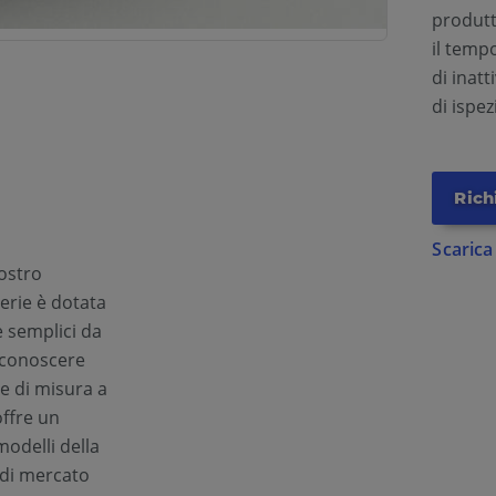
produtt
il temp
di inat
di ispe
Rich
Scarica
ostro
serie è dotata
e semplici da
i conoscere
ne di misura a
offre un
modelli della
di mercato