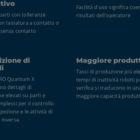
itivo
Facilità d'uso significa coe
parti con tolleranze
risultati dell'operatore
con tastatura a contatto o
 senza contatto
izione di
Maggiore produtt
li
Tassi di produzione più ele
FARO Quantum X
tempi di inattività ridotti p
no dettagli di
verifica si traducono in un
e elevati su parti e
maggiore capacità produtt
mplessi per il controllo
spezione e le attività di
 inversa