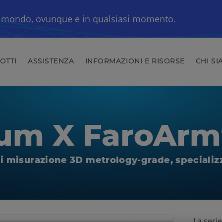
uo mondo, ovunque e in qualsiasi momento.
OTTI
ASSISTENZA
INFORMAZIONI E RISORSE
CHI S
tum X FaroArm
i misurazione 3D metrology-grade, specializza
La seri