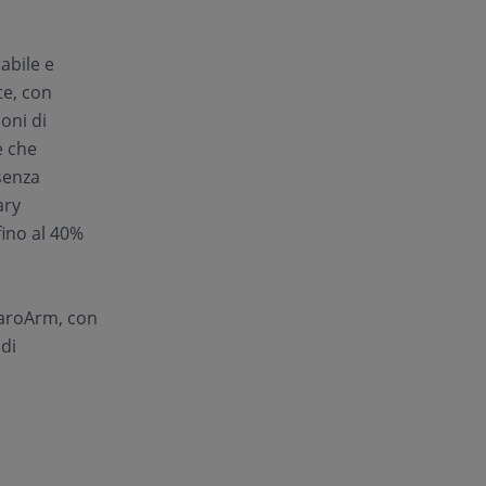
abile e
ate, con
ioni di
e che
 senza
ary
fino al 40%
FaroArm, con
ndi