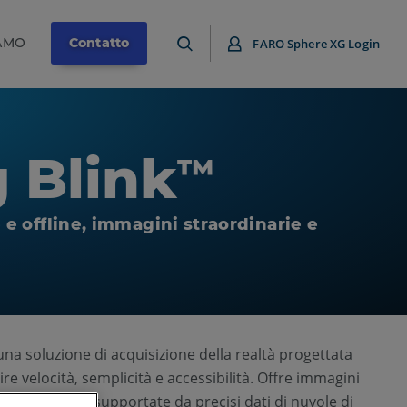
IAMO
Contatto
FARO Sphere XG Login
 Blink
™
e e offline, immagini straordinarie e
 una soluzione di acquisizione della realtà progettata
ire velocità, semplicità e accessibilità. Offre immagini
i alta qualità, supportate da precisi dati di nuvole di