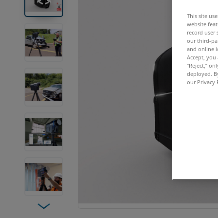
This site us
website feat
record user 
our third-pa
and online i
Accept, you 
“Reject,” on
deployed. By
our Privacy 