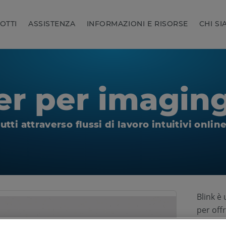
OTTI
ASSISTENZA
INFORMAZIONI E RISORSE
CHI S
er per imaging
utti attraverso flussi di lavoro intuitivi onlin
Blink è
per offr
a 360° d