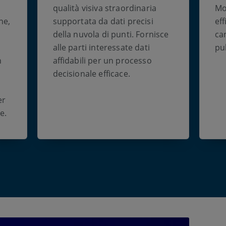
qualità visiva straordinaria
Mo
ne,
supportata da dati precisi
eff
della nuvola di punti. Fornisce
ca
alle parti interessate dati
pu
n
affidabili per un processo
decisionale efficace.
er
e.