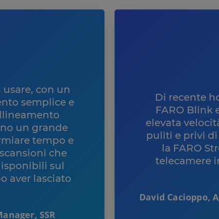
a usare, con un
Di recente h
ento semplice e
FARO Blink e
’allineamento
elevata velocit
rono un grande
puliti e privi d
rmiare tempo e
la FARO Str
e scansioni che
telecamere i
sponibili sul
 aver lasciato
David Cacioppo, A
Manager, SSR