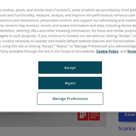
punti pe
es cookies, pixels, and similar tools (“cookies”), some of which are provided by third par
operato
ures and functionality; measure, analyze, and improve site performance; enhance user
sessions and interactions; personalize content; and support our advertising and marke
acquisi
rty vendors may monitor, record, and access information and data, including device da
dal liv
dentifiers, referring URLs and other browsing information, for these and similar purpose
agree to such purposes. If you continue to browse our site without clicking “Accept,” or 
flussi d
ly cookies necessary to operate and enable default website features and functionalities 
prender
 using this site or clicking “Accept,” “Reject,” or “Manage Preferences” you acknowledg
Policy available through the link in the footer of this website,
Cookie Policy
, and
Term
avanti 
efficien
Accept
Scopri c
risparm
Reject
tuoi pro
Manage Preferences
Scar
Scarica