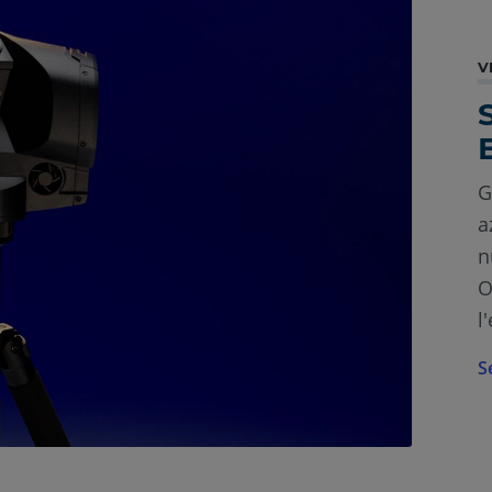
V
G
a
n
O
l
S