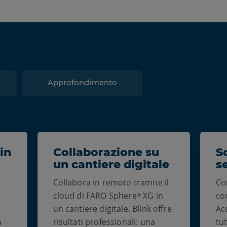
Approfondimento
in
Collaborazione su
S
un cantiere digitale
s
Collabora in remoto tramite il
Con
cloud di FARO Sphere
XG in
co
®
un cantiere digitale. Blink offre
Acq
a
risultati professionali: una
tut