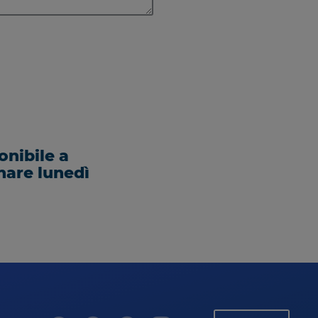
onibile a
nare lunedì