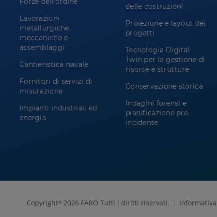
Forze dell'ordine
delle costruzioni
Lavorazioni
Proiezione e layout dei
metallurgiche,
progetti
meccaniche e
assemblaggi
Tecnologia Digital
Twin per la gestione di
Cantieristica navale
risorse e strutture
Fornitori di servizi di
Conservazione storica
misurazione
Indagini forensi e
Impianti industriali ed
pianificazione pre-
energia
incidente
Copyright
2026 FARO Tutti i diritti riservati.
Informativa
©