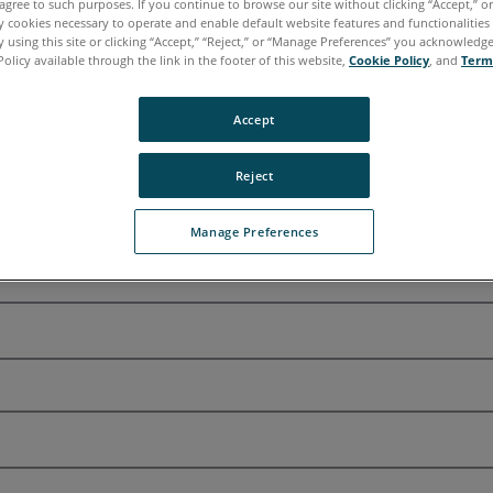
agree to such purposes. If you continue to browse our site without clicking “Accept,” or 
ly cookies necessary to operate and enable default website features and functionalities 
 using this site or clicking “Accept,” “Reject,” or “Manage Preferences” you acknowledg
Policy available through the link in the footer of this website,
Cookie Policy
, and
Term
Accept
Reject
Manage Preferences