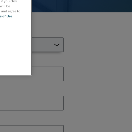
if you click
will be
e and agree to
s of Use
.