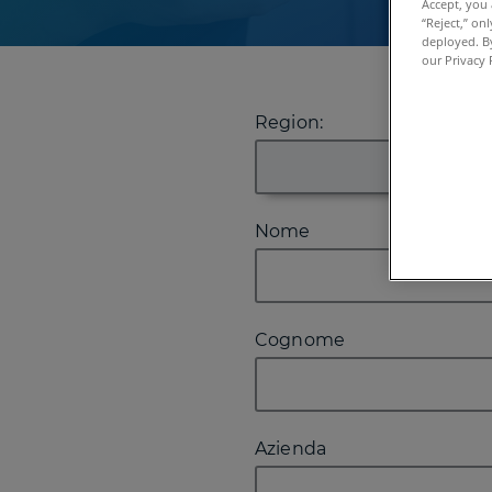
Accept, you 
“Reject,” on
deployed. By
our Privacy 
Region:
Nome
Cognome
Azienda