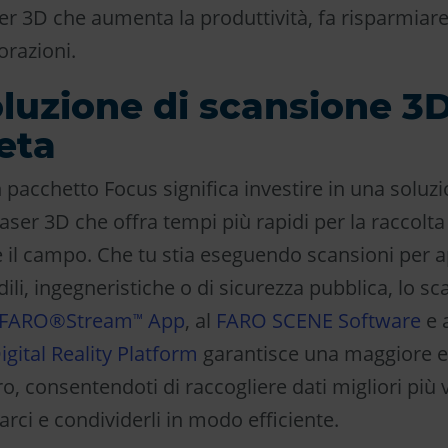
er 3D che aumenta la produttività, fa risparmiar
vorazioni.
luzione di scansione 3
eta
 pacchetto Focus significa investire in una solu
aser 3D che offra tempi più rapidi per la raccolta 
e il campo. Che tu stia eseguendo scansioni per a
dili, ingegneristiche o di sicurezza pubblica, lo s
FARO®Stream
App
, al
FARO SCENE Software
e 
™
gital Reality Platform
garantisce una maggiore ef
oro, consentendoti di raccogliere dati migliori pi
arci e condividerli in modo efficiente.