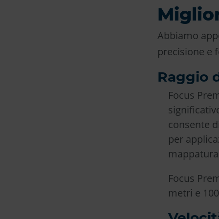
Miglio
Abbiamo appor
precisione e 
Raggio d
Focus Prem
significati
consente di
per applicaz
mappatura t
Focus Prem
metri e 100
Veloci