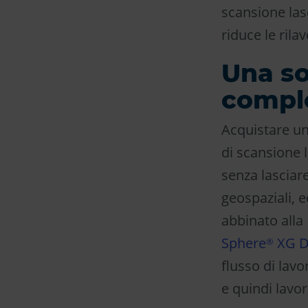
scansione las
riduce le rila
Una so
compl
Acquistare un
di scansione l
senza lasciar
geospaziali, e
abbinato alla
Sphere
XG Di
®
flusso di lav
e quindi lavor