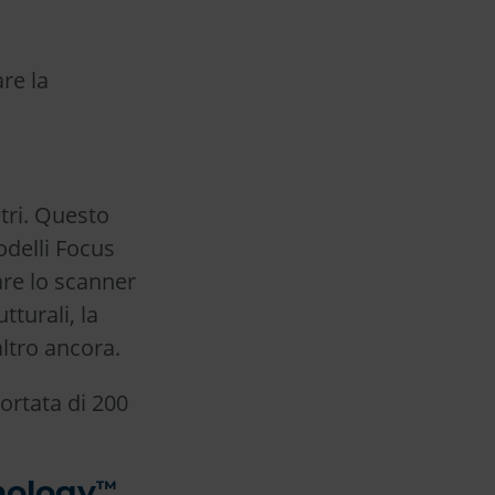
re la
tri. Questo
odelli Focus
zare lo scanner
tturali, la
altro ancora.
rtata di 200
nology
™