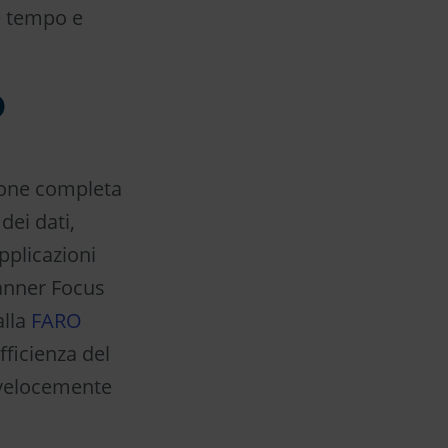
e tempo e
D
zione completa
dei dati,
pplicazioni
canner Focus
alla
FARO
ficienza del
ù velocemente