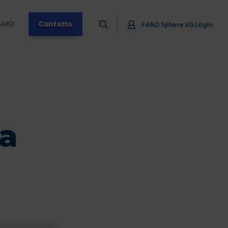
IAMO
Contatto
FARO Sphere XG Login
la