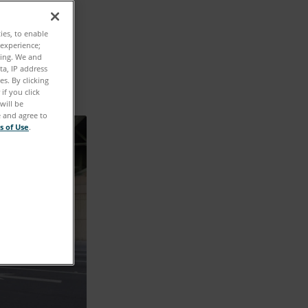
ties, to enable
 experience;
ting. We and
ta, IP address
s. By clicking
if you click
will be
e and agree to
s of Use
.