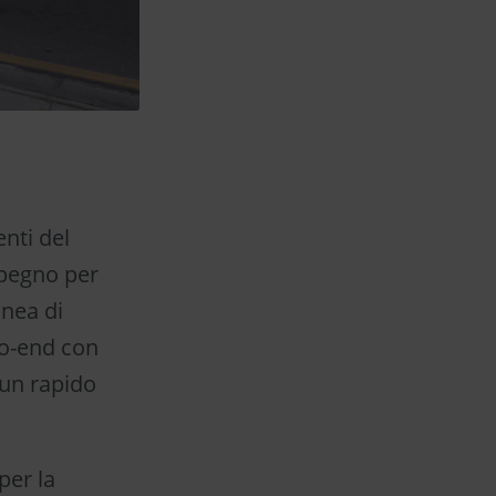
nti del
mpegno per
inea di
to-end con
 un rapido
per la