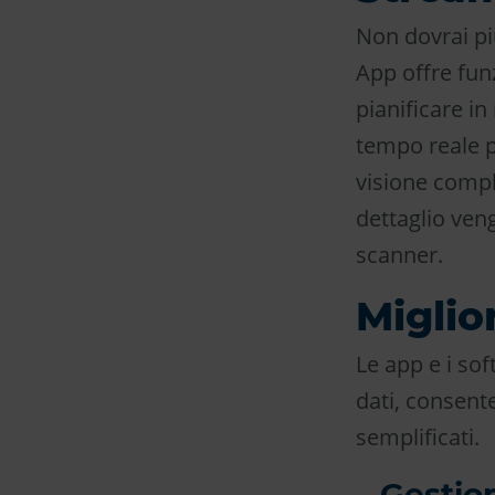
Non dovrai pi
App offre fun
pianificare in
tempo reale p
visione compl
dettaglio veng
scanner.
Miglio
Le app e i so
dati, consent
semplificati.
Gestion