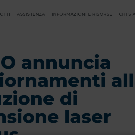
OTTI
ASSISTENZA
INFORMAZIONI E RISORSE
CHI S
O annuncia
iornamenti al
uzione di
nsione laser
us