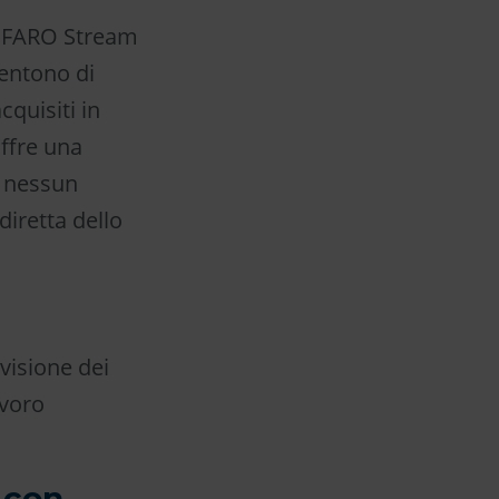
e! FARO Stream
sentono di
cquisiti in
ffre una
e nessun
diretta dello
visione dei
avoro
 con