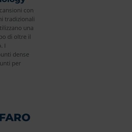
scansioni con
 tradizionali
tilizzano una
 di oltre il
. I
punti dense
punti per
n FARO