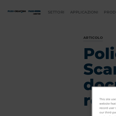
SETTORI
APPLICAZIONI
PROD
ARTICOLO
Pol
Sca
doc
rec
This site us
website feat
record user 
our third-pa