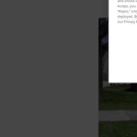
and online i
Accept, you 
“Reject,” on
deployed. By
our Privacy 