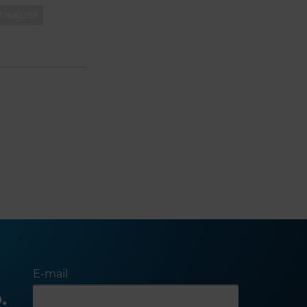
ANALISI
E-mail
.