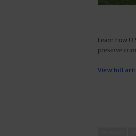
Learn how U.S
preserve crim
View full art
ARTICOLO
A