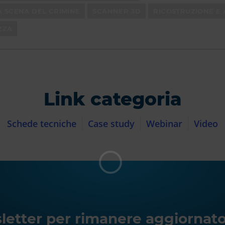
A SCENA DEL CRIMINE
SCANNER 3D
RICOSTRUZIONE E 
ZZA
Link categoria
Schede tecniche
Case study
Webinar
Video
wsletter per rimanere aggiornato