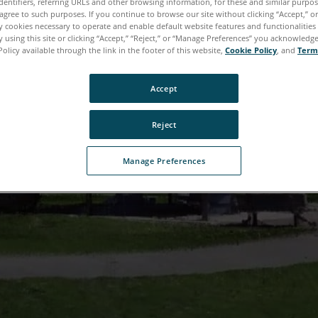
dentifiers, referring URLs and other browsing information, for these and similar purpose
agree to such purposes. If you continue to browse our site without clicking “Accept,” or 
ly cookies necessary to operate and enable default website features and functionalities 
 using this site or clicking “Accept,” “Reject,” or “Manage Preferences” you acknowledg
Policy available through the link in the footer of this website,
Cookie Policy
, and
Term
Accept
Reject
Manage Preferences