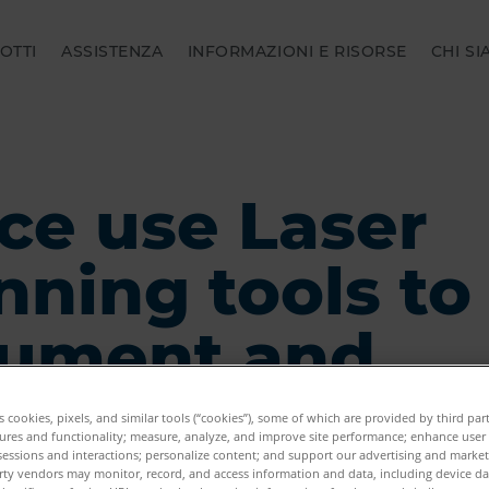
OTTI
ASSISTENZA
INFORMAZIONI E RISORSE
CHI S
ice use Laser
nning tools to
ument and
reate shooting
es cookies, pixels, and similar tools (“cookies”), some of which are provided by third par
ures and functionality; measure, analyze, and improve site performance; enhance user
sessions and interactions; personalize content; and support our advertising and marke
rty vendors may monitor, record, and access information and data, including device da