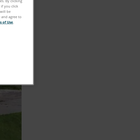
s. By clicking
if you click
will be
e and agree to
s of Use
.