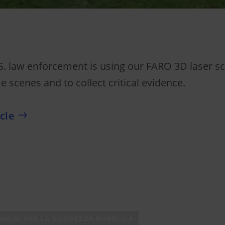
. law enforcement is using our FARO 3D laser s
e scenes and to collect critical evidence.
icle
NALISI PER LA SICUREZZA PUBBLICA