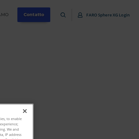
IAMO
Contatto
FARO Sphere XG Login
s
ties, to enable
 experience;
ting. We and
ta, IP address