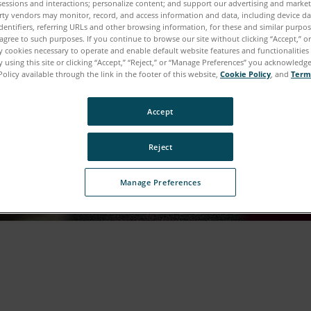
sessions and interactions; personalize content; and support our advertising and marke
rty vendors may monitor, record, and access information and data, including device da
dentifiers, referring URLs and other browsing information, for these and similar purpose
agree to such purposes. If you continue to browse our site without clicking “Accept,” or 
ly cookies necessary to operate and enable default website features and functionalities 
 using this site or clicking “Accept,” “Reject,” or “Manage Preferences” you acknowledg
Policy available through the link in the footer of this website,
Cookie Policy
, and
Term
Accept
Reject
Manage Preferences