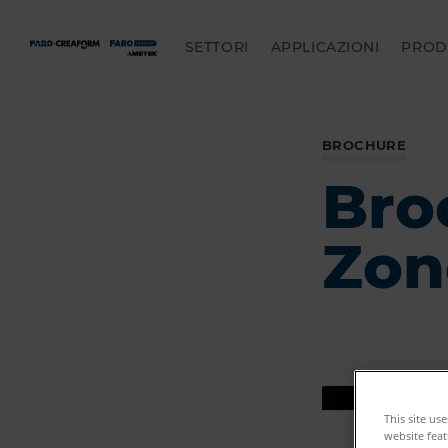
SETTORI
APPLICAZIONI
PROD
BROCHURE
Bro
Zon
This site us
website feat