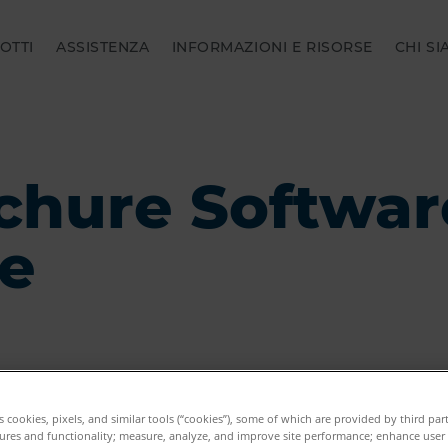
OTTI
ASSISTENZA
INFORMAZIONI E RISORSE
CHI S
chure Softwar
e
es cookies, pixels, and similar tools (“cookies”), some of which are provided by third par
ures and functionality; measure, analyze, and improve site performance; enhance user