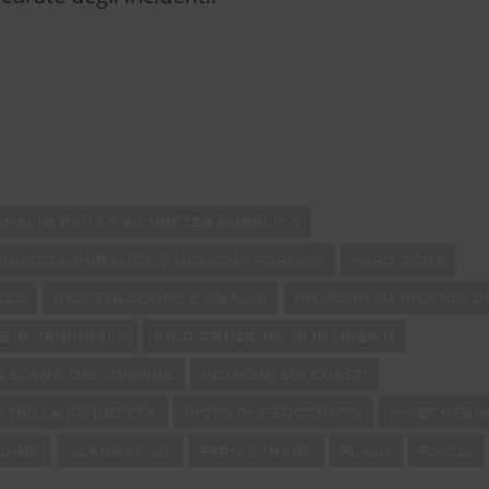
ANALISI PER LA SICUREZZA PUBBLICA
CUREZZA PUBBLICA E INDAGINI FORENSI
FARO ZONE
ZZA
RICOSTRUZIONE E ANALISI
INDAGINI SU INCENDI D
E IN TRIBUNALE
RICOSTRUZIONE DI INCIDENTI
A SCENA DEL CRIMINE
INDAGINI SUI GUASTI
E DELLA SICUREZZA
INCENDI E SOCCORSO
INGEGNERI
RDINE
SCANNER 3D
FARO SPHERE
FLASH
FOCUS