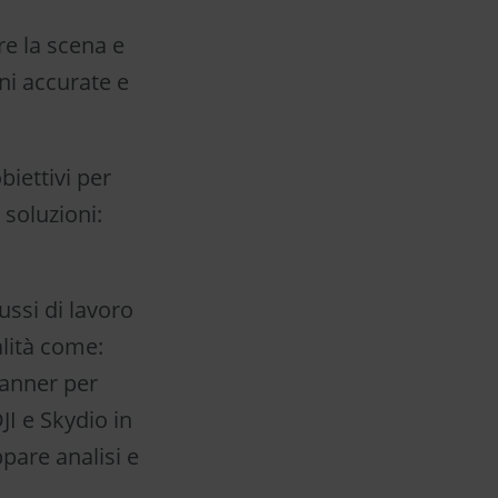
re la scena e
ni accurate e
iettivi per
 soluzioni:
ussi di lavoro
alità come:
canner per
JI e Skydio in
ppare analisi e