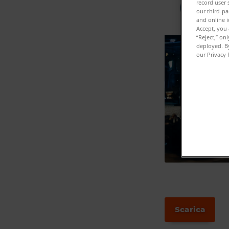
record user 
our third-pa
and online i
Accept, you 
“Reject,” on
deployed. By
our Privacy 
Scarica