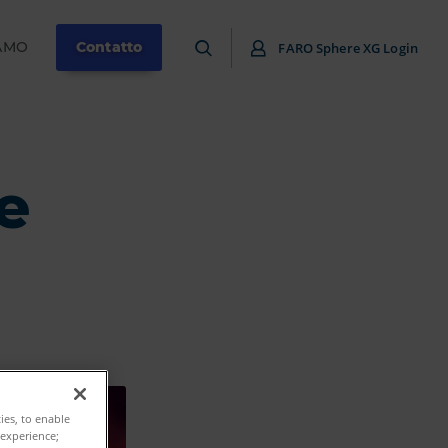
IAMO
Contatto
FARO Sphere XG Login
e
ties, to enable
 experience;