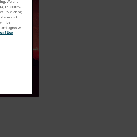
ting. We and
ta, IP address
s. By clicking
if you click
will be
e and agree to
s of Use
.