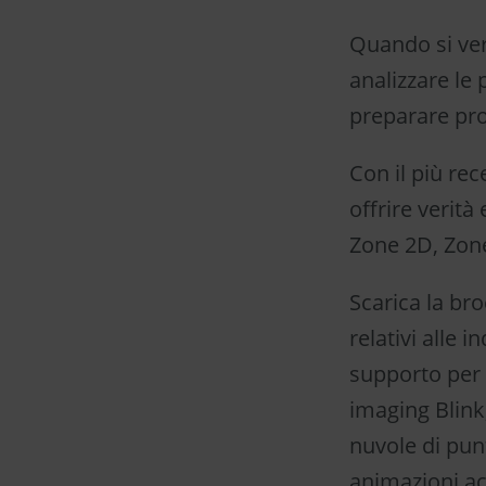
Quando si veri
analizzare le
preparare prodo
Con il più re
offrire verità
Zone 2D, Zone
Scarica la br
relativi alle 
supporto per 
imaging Blink,
nuvole di punt
animazioni acc