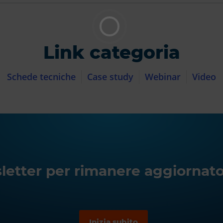
Link categoria
Schede tecniche
Case study
Webinar
Video
wsletter per rimanere aggiornato