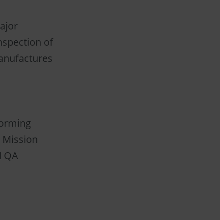
ajor
nspection of
manufactures
forming
, Mission
d QA