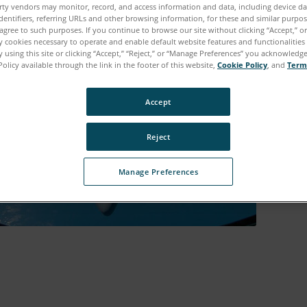
rty vendors may monitor, record, and access information and data, including device da
dentifiers, referring URLs and other browsing information, for these and similar purpose
agree to such purposes. If you continue to browse our site without clicking “Accept,” or 
ly cookies necessary to operate and enable default website features and functionalities 
 using this site or clicking “Accept,” “Reject,” or “Manage Preferences” you acknowledg
Policy available through the link in the footer of this website,
Cookie Policy
, and
Term
Accept
Reject
Manage Preferences