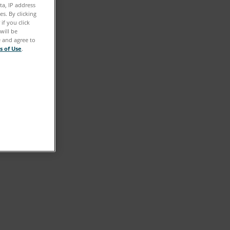
ta, IP address
s. By clicking
if you click
will be
e and agree to
s of Use
.