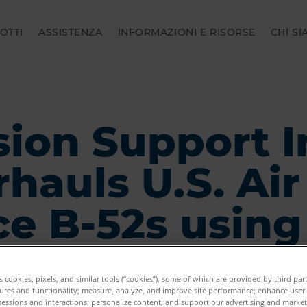
OTTI
ASSISTENZA
INFORMAZIONI E RISORSE
CHI S
sion Support I
hauls U.S. Air
ce B-52s using
oArm
es cookies, pixels, and similar tools (“cookies”), some of which are provided by third par
ures and functionality; measure, analyze, and improve site performance; enhance user
sessions and interactions; personalize content; and support our advertising and marke