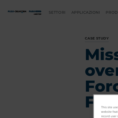
SETTORI
APPLICAZIONI
PROD
CASE STUDY
Mis
over
For
Far
This site us
website feat
record user 