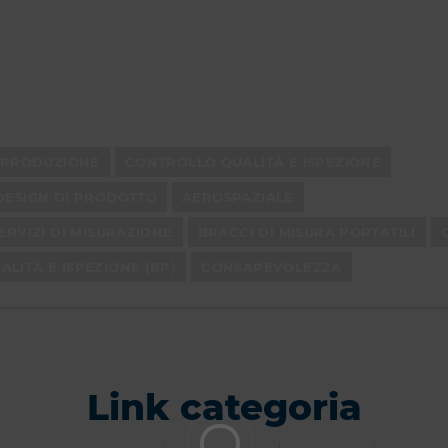
PRODUZIONE
CONTROLLO QUALITÀ E ISPEZIONE
DESIGN DI PRODOTTO
AEROSPAZIALE
ERVIZI DI MISURAZIONE
BRACCI DI MISURA PORTATILI
LITÀ E ISPEZIONE (BP)
CONSAPEVOLEZZA
Link categoria