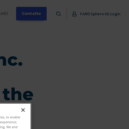
IAMO
Contatto
FARO Sphere XG Login
nc.
 the
ties, to enable
 experience;
ting. We and