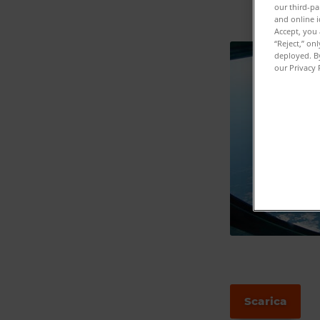
our third-pa
and online i
Accept, you 
“Reject,” on
deployed. By
our Privacy 
Scarica