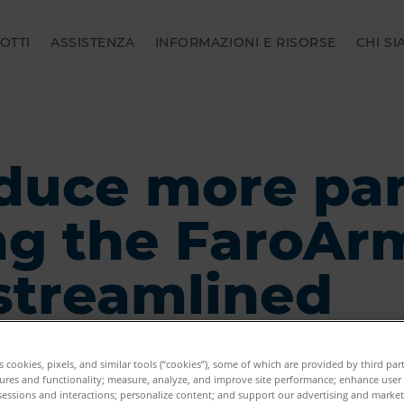
OTTI
ASSISTENZA
INFORMAZIONI E RISORSE
CHI S
duce more par
ng the FaroAr
 streamlined
pection
es cookies, pixels, and similar tools (“cookies”), some of which are provided by third par
ures and functionality; measure, analyze, and improve site performance; enhance user
sessions and interactions; personalize content; and support our advertising and marke