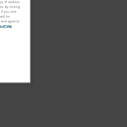
ta, IP address
s. By clicking
if you click
will be
e and agree to
s of Use
.