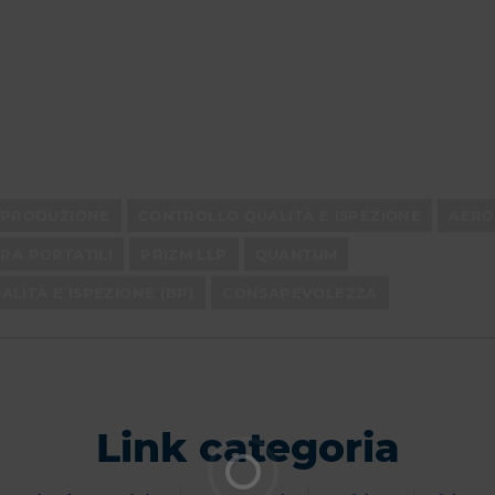
PRODUZIONE
CONTROLLO QUALITÀ E ISPEZIONE
AERO
URA PORTATILI
PRIZM LLP
QUANTUM
LITÀ E ISPEZIONE (BP)
CONSAPEVOLEZZA
Link categoria