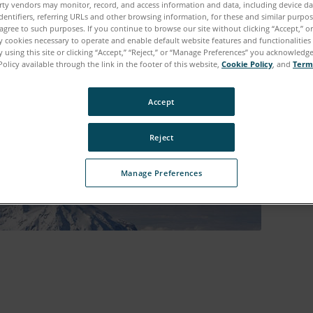
rty vendors may monitor, record, and access information and data, including device da
dentifiers, referring URLs and other browsing information, for these and similar purpose
agree to such purposes. If you continue to browse our site without clicking “Accept,” or 
ly cookies necessary to operate and enable default website features and functionalities 
 using this site or clicking “Accept,” “Reject,” or “Manage Preferences” you acknowledg
Policy available through the link in the footer of this website,
Cookie Policy
, and
Term
Accept
Reject
Manage Preferences