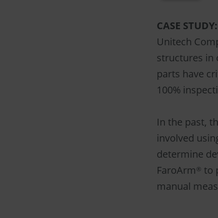
CASE STUDY:
Unitech Comp
structures in
parts have cr
100% inspecti
In the past, 
involved usin
determine de
FaroArm
to 
®
manual measu