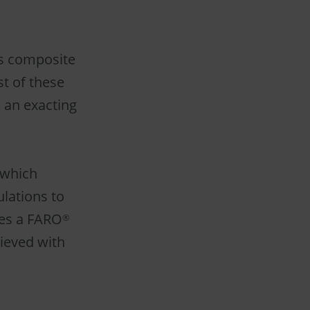
s composite
t of these
 an exacting
 which
lations to
ses a FARO
®
hieved with