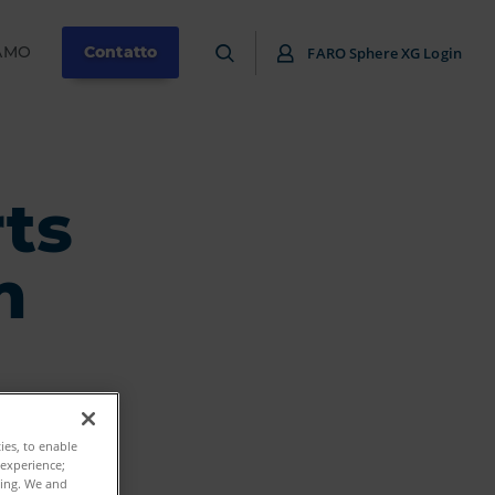
IAMO
Contatto
FARO Sphere XG Login
ts
m
ties, to enable
 experience;
ting. We and