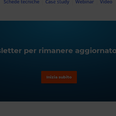
Schede tecniche
Case study
Webinar
Video
wsletter per rimanere aggiornato