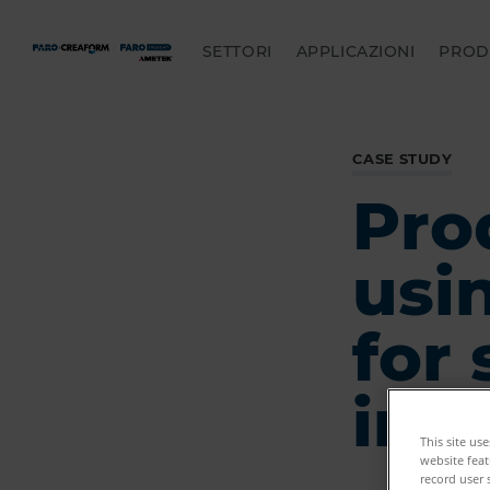
SETTORI
APPLICAZIONI
PROD
CASE STUDY
Pro
usi
for
ins
This site us
website feat
record user 