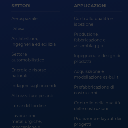
SETTORI
APPLICAZIONI
Aerospaziale
Controllo qualità e
ispezione
Difesa
Produzione,
Architettura,
fabbricazione e
ingegneria ed edilizia
assemblaggio
Settore
Ingegneria e design di
automobilistico
prodotti
Energia e risorse
Acquisizione e
naturali
modellazione as-built
Indagini sugli incendi
Prefabbricazione di
costruzioni
Attrezzature pesanti
Controllo della qualità
Forze dell'ordine
delle costruzioni
Lavorazioni
Proiezione e layout dei
metallurgiche,
progetti
meccaniche e