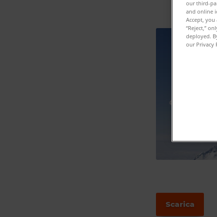
our third-pa
and online i
Accept, you 
“Reject,” on
deployed. By
our Privacy 
Scarica