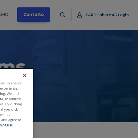
IAMO
Contatto
FARO Sphere XG Login
rms
ties, to enable
 experience;
ting. We and
ta, IP address
s. By clicking
if you click
will be
e and agree to
s of Use
.