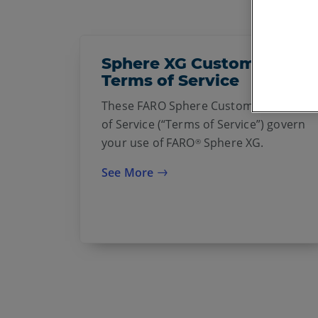
Sphere XG Customer
Terms of Service
These FARO Sphere Customer Terms
of Service (“Terms of Service”) govern
your use of FARO
Sphere XG.
®
See More