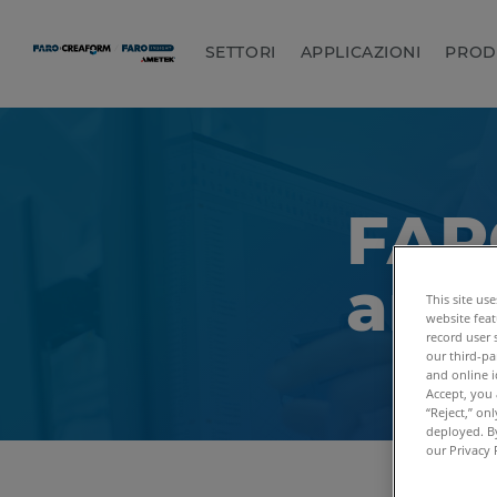
SETTORI
APPLICAZIONI
PROD
FAR
and
This site us
website feat
record user 
our third-pa
and online i
Accept, you 
“Reject,” on
deployed. By
our Privacy 