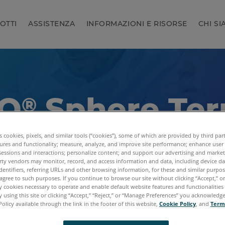
OTTI
ASSISTENZA
INFORMAZIONI E RISORSE
CHI S
O
Sphere Te
®
 Conditions
es cookies, pixels, and similar tools (“cookies”), some of which are provided by third par
ures and functionality; measure, analyze, and improve site performance; enhance user
sessions and interactions; personalize content; and support our advertising and marke
rty vendors may monitor, record, and access information and data, including device da
dentifiers, referring URLs and other browsing information, for these and similar purpose
agree to such purposes. If you continue to browse our site without clicking “Accept,” or 
ly cookies necessary to operate and enable default website features and functionalities 
 using this site or clicking “Accept,” “Reject,” or “Manage Preferences” you acknowledg
Policy available through the link in the footer of this website,
Cookie Policy
, and
Term