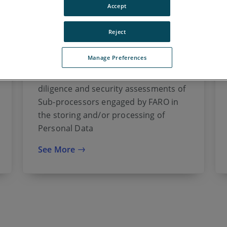
Accept
Reject
Sphere XG List of Sub-
Processors
Manage Preferences
FARO conducts reasonable due
diligence and security assessments of
Sub-processors engaged by FARO in
the storing and/or processing of
Personal Data
See More