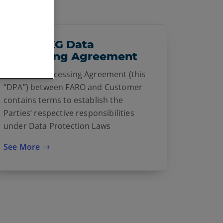
Sphere XG Data
Processing Agreement
The Data Processing Agreement (this
“DPA”) between FARO and Customer
contains terms to establish the
Parties’ respective responsibilities
under Data Protection Laws
See More