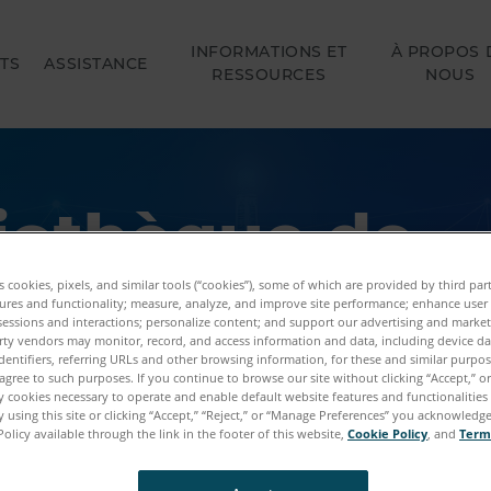
INFORMATIONS ET
À PROPOS 
TS
ASSISTANCE
RESSOURCES
NOUS
liothèque de
sources
es cookies, pixels, and similar tools (“cookies”), some of which are provided by third par
ures and functionality; measure, analyze, and improve site performance; enhance user
sessions and interactions; personalize content; and support our advertising and marke
rty vendors may monitor, record, and access information and data, including device da
es de cas, des vidéos, des articles et d'autres ressour
dentifiers, referring URLs and other browsing information, for these and similar purpose
agree to such purposes. If you continue to browse our site without clicking “Accept,” or 
e mesure, d'imagerie et de réalisation 3D FARO pour u
ly cookies necessary to operate and enable default website features and functionalities 
 using this site or clicking “Accept,” “Reject,” or “Manage Preferences” you acknowledg
'applications.
Policy available through the link in the footer of this website,
Cookie Policy
, and
Term