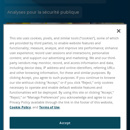
Analyses pour la sécurité publique
This site uses cookies, pixels, and similar tools (“cookies”), some of which
are provided by third parties, to enable website features and
functionality; measure, analyze, and improve site performance; enhance
user experience; record user sessions and interactions; personalize
content; and support our advertising and marketing. We and our third-
party vendors may monitor, record, and access information and data,
including device data, IP address and online identifiers, referring URLs
and other browsing information, for these and similar purposes. By
clicking Accept, you agree to such purposes. If you continue to browse
our site without clicking “Accept,” or if you click “Reject,” only cookies
necessary to operate and enable default website features and
functionalities will be deployed. By using this site or clicking “Accept,”
“Reject,” or “Manage Preferences” you acknowledge and agree to our
Identifiez rapidement les
Privacy Policy available through the link in the footer of this website,
problèmes de qualité
Cookie Policy
, and
Terms of Use
.
Les erreurs et les problèmes de non-conformité
qui ne sont pas repérés entrainent du gaspillage
Accept
inutile, du réusinage et des clients mécontents.