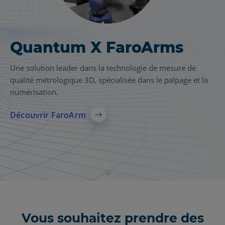
Quantum X FaroArms
Solution de numérisation
laser FARO
Focus
®
Une solution leader dans la technologie de mesure de
qualité métrologique 3D, spécialisée dans le palpage et la
Une solution complète de numérisation laser 3D pour
numérisation.
l’AEC, la fabrication et la sécurité publique, offrant une
capture précise de la réalité, des modèles 3D fiables et un
Découvrir FaroArm
partage plus rapide des données entre les équipes.
Voir plus
Vous souhaitez prendre des