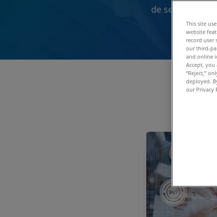
de services d'u
This site us
website feat
record user 
our third-pa
and online i
Accept, you 
“Reject,” on
deployed. By
our Privacy 