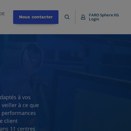
DE
FARO Sphere XG
Nous contacter
Login
adaptés à vos
veiller à ce que
s performances
e client
dans 11 centres