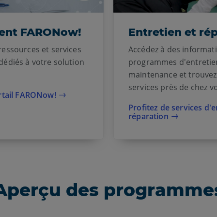
lient FARONow!
Entretien et ré
ressources et services
Accédez à des informat
dédiés à votre solution
programmes d'entretie
maintenance et trouvez
services près de chez v
rtail FARONow!
Profitez de services d'e
réparation
Aperçu des programme