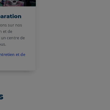
paration
ions sur nos
n et de
 un centre de
ous.
ntretien et de
s