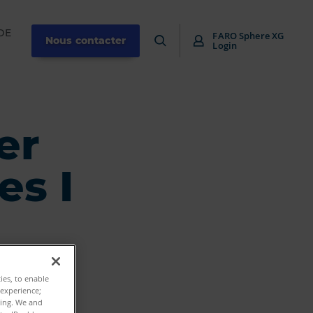
DE
FARO Sphere XG
Nous contacter
Login
er
es I
ties, to enable
 experience;
ting. We and