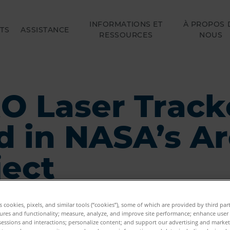
INFORMATIONS ET
À PROPOS 
TS
ASSISTANCE
RESSOURCES
NOUS
O Laser Track
d in NASA’s Ar
ject
es cookies, pixels, and similar tools (“cookies”), some of which are provided by third par
ures and functionality; measure, analyze, and improve site performance; enhance user
sessions and interactions; personalize content; and support our advertising and marke