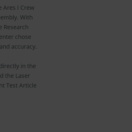
e Ares I Crew
sembly. With
he Research
Center chose
 and accuracy.
irectly in the
d the Laser
t Test Article