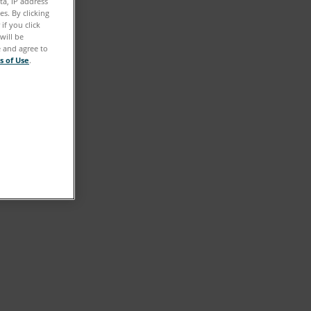
ta, IP address
s. By clicking
if you click
will be
e and agree to
s of Use
.