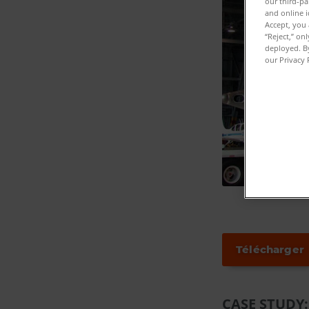
our third-pa
and online i
Accept, you 
“Reject,” on
deployed. By
our Privacy 
Télécharger
CASE STUDY: