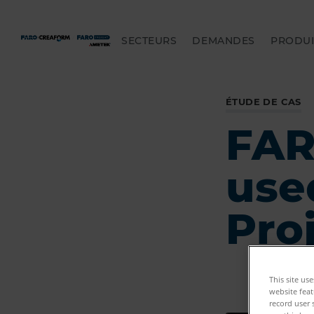
SECTEURS
DEMANDES
PRODUI
ÉTUDE DE CAS
FAR
use
Pro
This site us
website feat
record user 