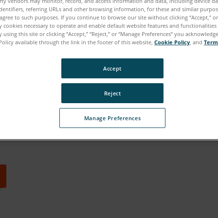
rty vendors may monitor, record, and access information and data, including device da
dentifiers, referring URLs and other browsing information, for these and similar purpose
agree to such purposes. If you continue to browse our site without clicking “Accept,” or 
ly cookies necessary to operate and enable default website features and functionalities 
 using this site or clicking “Accept,” “Reject,” or “Manage Preferences” you acknowledg
Policy available through the link in the footer of this website,
Cookie Policy
, and
Term
Accept
Reject
Manage Preferences