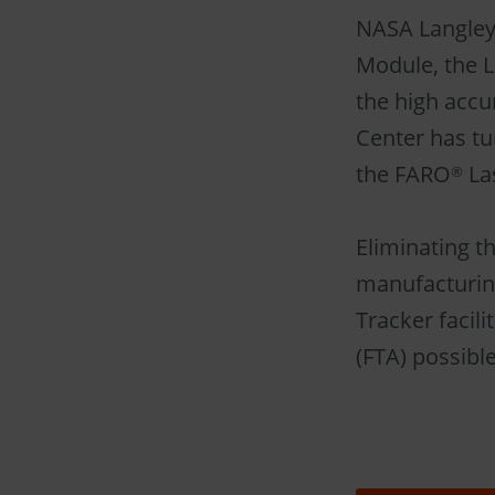
NASA Langley 
Module, the 
the high accu
Center has tu
the FARO
Las
®
Eliminating t
manufacturin
Tracker facili
(FTA) possible