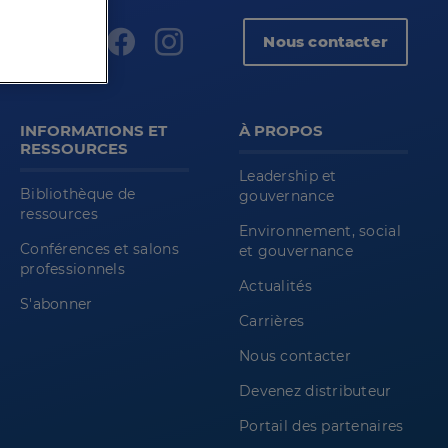
Nous contacter
INFORMATIONS ET
À PROPOS
RESSOURCES
Leadership et
Bibliothèque de
gouvernance
ressources
Environnement, social
Conférences et salons
et gouvernance
professionnels
Actualités
S'abonner
Carrières
Nous contacter
Devenez distributeur
Portail des partenaires