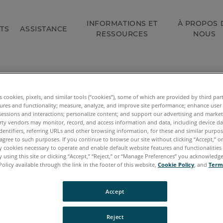
INFORMATIONS ET
À PROPOS 
TS
ASSISTANCE
RESSOURCES
NOUS
es cookies, pixels, and similar tools (“cookies”), some of which are provided by third par
ures and functionality; measure, analyze, and improve site performance; enhance user
sessions and interactions; personalize content; and support our advertising and marke
rty vendors may monitor, record, and access information and data, including device da
dentifiers, referring URLs and other browsing information, for these and similar purpose
agree to such purposes. If you continue to browse our site without clicking “Accept,” or 
ly cookies necessary to operate and enable default website features and functionalities 
 using this site or clicking “Accept,” “Reject,” or “Manage Preferences” you acknowledg
Policy available through the link in the footer of this website,
Cookie Policy
, and
Term
Accept
Reject