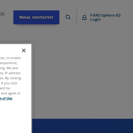
DE
FARO Sphere XG
Nous contacter
Login
ties, to enable
 experience;
ting. We and
ta, IP address
s. By clicking
if you click
will be
e and agree to
s of Use
.