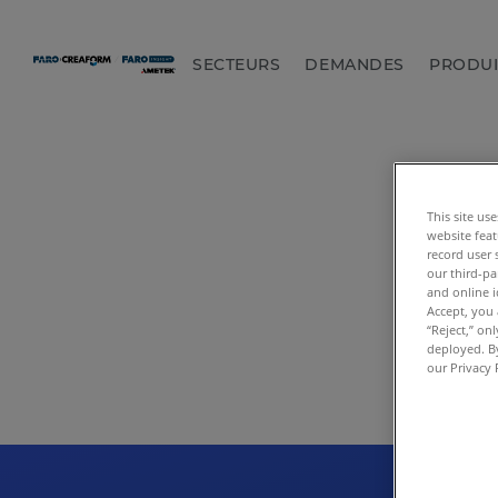
SECTEURS
DEMANDES
PRODUI
This site us
website feat
record user 
our third-pa
and online i
Accept, you 
“Reject,” on
deployed. By
our Privacy 