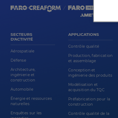
SECTEURS
APPLICATIONS
D'ACTIVITÉ
Contrôle qualité
Aérospatiale
Production, fabrication
Défense
et assemblage
Architecture,
Conception et
ingénierie et
ingénierie des produits
construction
Modélisation et
Automobile
acquisition du TQC
Énergie et ressources
Préfabrication pour la
naturelles
construction
Enquêtes sur les
Contrôle qualité de la