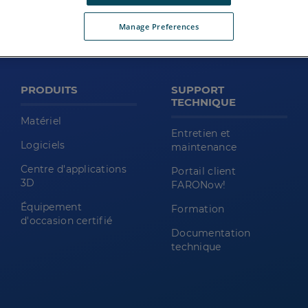
Manage Preferences
PRODUITS
SUPPORT
TECHNIQUE
Matériel
Entretien et
Logiciels
maintenance
Centre d'applications
Portail client
3D
FARONow!
Équipement
Formation
d'occasion certifié
Documentation
technique