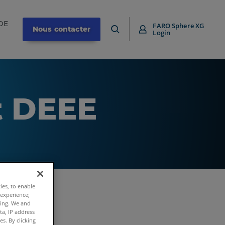
DE
FARO Sphere XG
Nous contacter
Login
t DEEE
ties, to enable
 experience;
ting. We and
ta, IP address
s. By clicking