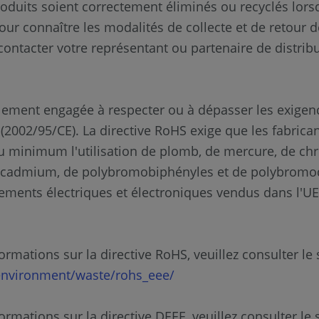
oduits soient correctement éliminés ou recyclés lorsq
Pour connaître les modalités de collecte et de retour 
 contacter votre représentant ou partenaire de distri
lement engagée à respecter ou à dépasser les exigen
(2002/95/CE). La directive RoHS exige que les fabrica
u minimum l'utilisation de plomb, de mercure, de c
e cadmium, de polybromobiphényles et de polybromo
ements électriques et électroniques vendus dans l'UE
ormations sur la directive RoHS, veuillez consulter le s
environment/waste/rohs_eee/
ormations sur la directive DEEE, veuillez consulter le s