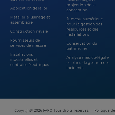
projection de la
Application de la loi
conception
Métallerie, usinage et
Jumeau numérique
assemblage
pour la gestion des
ressources et des
Construction navale
installations
Fournisseurs de
Conservation du
services de mesure
patrimoine
Installations
Analyse médico-légale
industrielles et
et plans de gestion des
centrales électriques
incidents
Copyright
2026 FARO Tous droits réservés.
Politique de
©