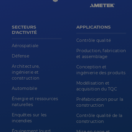
SECTEURS
APPLICATIONS
D'ACTIVITÉ
Contrôle qualité
Aérospatiale
Production, fabrication
Défense
et assemblage
Architecture,
Conception et
ingénierie et
ingénierie des produits
construction
Modélisation et
Automobile
acquisition du TQC
Énergie et ressources
Préfabrication pour la
naturelles
construction
Enquêtes sur les
Contrôle qualité de la
incendies
construction
Équipement lourd
Mise en page et