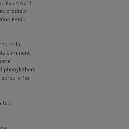
u'ils arrivent
des produits
bution FARO
ces de la
nts éliminent
hrome
diphényléthers
 après le 1er
ite :
ite :