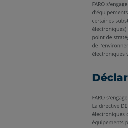
FARO s'engage 
d'équipements é
certaines subs
électroniques)
point de strat
de l'environne
électroniques 
Déclar
FARO s'engage 
La directive D
électroniques q
équipements pou