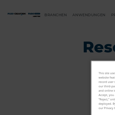
BRANCHEN
ANWENDUNGEN
P
Res
This site us
website feat
record user 
our third-pa
and online i
Accept, you 
“Reject,” on
deployed. By
our Privacy 