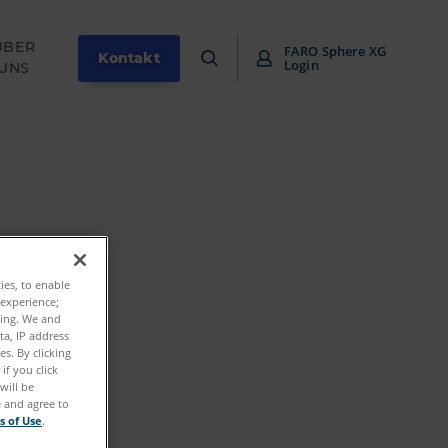
ÜBER
FARO Sphere XG
Kontakt
Login
UNS
ties, to enable
 experience;
ting. We and
ta, IP address
s. By clicking
if you click
will be
e and agree to
s of Use
.