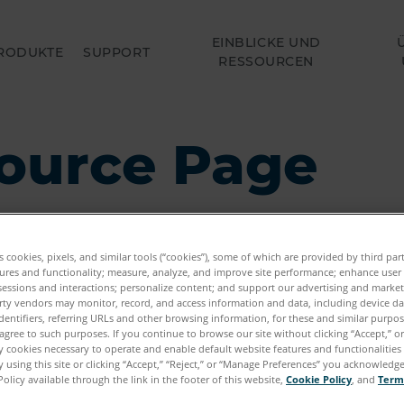
EINBLICKE UND
RODUKTE
SUPPORT
RESSOURCEN
ource Page
es cookies, pixels, and similar tools (“cookies”), some of which are provided by third par
ures and functionality; measure, analyze, and improve site performance; enhance user
sessions and interactions; personalize content; and support our advertising and marke
rty vendors may monitor, record, and access information and data, including device da
dentifiers, referring URLs and other browsing information, for these and similar purpose
agree to such purposes. If you continue to browse our site without clicking “Accept,” or 
ly cookies necessary to operate and enable default website features and functionalities 
 using this site or clicking “Accept,” “Reject,” or “Manage Preferences” you acknowledg
Policy available through the link in the footer of this website,
Cookie Policy
, and
Term