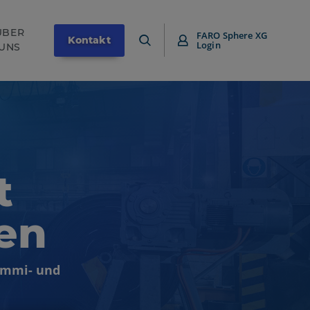
ÜBER
FARO Sphere XG
Kontakt
Login
UNS
t
en
ummi- und