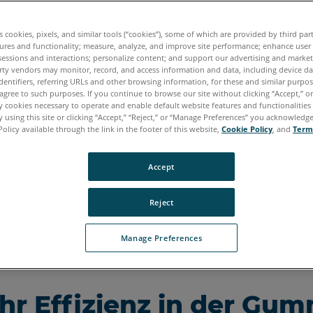
nd Kunststoffverarbeitung fangen Präzision und Gena
s an. Das gilt insbesondere für Arbeitsgänge mit qual
es cookies, pixels, and similar tools (“cookies”), some of which are provided by third par
h mit der Zeit abnutzen und verziehen können. Die L
ures and functionality; measure, analyze, and improve site performance; enhance user
sessions and interactions; personalize content; and support our advertising and marke
zen Konstruktion und Erprobung von Gussformen und 
rty vendors may monitor, record, and access information and data, including device da
e dafür, dass Probleme schneller erkannt und Fehler
dentifiers, referring URLs and other browsing information, for these and similar purpose
agree to such purposes. If you continue to browse our site without clicking “Accept,” or 
nden Montage eliminiert werden, bevor sie zu Verzög
ly cookies necessary to operate and enable default website features and functionalities 
 using this site or clicking “Accept,” “Reject,” or “Manage Preferences” you acknowledg
Policy available through the link in the footer of this website,
Cookie Policy
, and
Term
ür Gummi + Kunststoffe
Accept
gen
Reject
Manage Preferences
hr Effizienz in der Gum