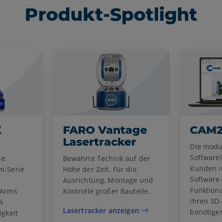
Produkt-Spotlight
X
FARO Vantage
CAM
Lasertracker
Die modu
Software
ie
Bewährte Technik auf der
Kunden i
m-Serie
Höhe der Zeit. Für die
Software
Ausrichtung, Montage und
Funktiona
 Arms
Kontrolle großer Bauteile.
ihren 3D
 %
Lasertracker anzeigen
benötige
gkeit