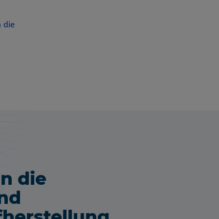
 die
in die
nd
fherstellung