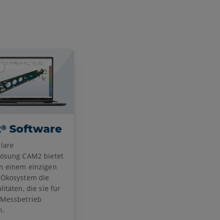
2
Software
®
lare
lösung CAM2 bietet
n einem einzigen
-Ökosystem die
litäten, die sie für
-Messbetrieb
n.