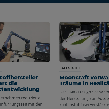
E
FALLSTUDIE
toffhersteller
Mooncraft verwa
ert die
Träume in Realitä
ktentwicklung
Der FARO Design ScanArm h
ternehmen reduzierte
der Herstellung von Autot
inführungszeit mit der
kohlenstofffaserverstärkt