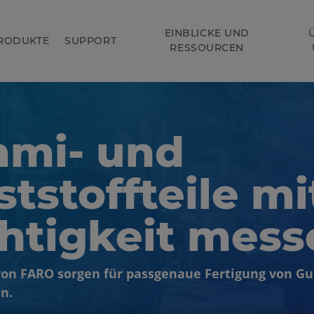
EINBLICKE UND
RODUKTE
SUPPORT
RESSOURCEN
mi- und
tstoffteile mi
chtigkeit mess
von FARO sorgen für passgenaue Fertigung von G
n.