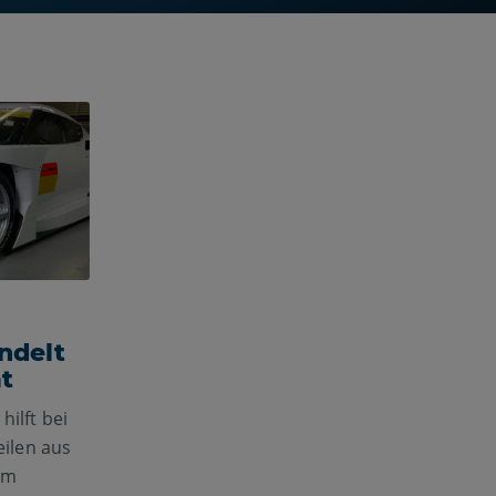
ndelt
t
ilft bei
eilen aus
em