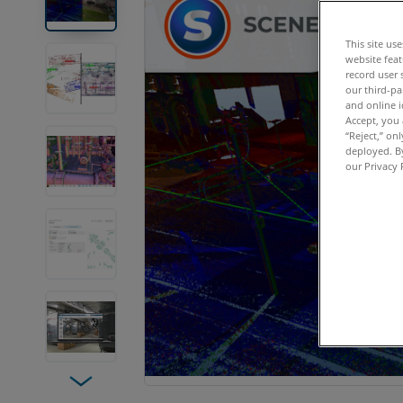
This site us
website feat
record user 
our third-pa
and online i
Accept, you 
“Reject,” on
deployed. By
our Privacy 