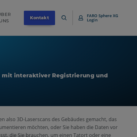
ÜBER
FARO Sphere XG
Kontakt
Login
UNS
 mit interaktiver Registrierung und
en also 3D-Laserscans des Gebäudes gemacht, das
umentieren möchten, oder Sie haben die Daten vor
asst, die Sie brauchen, um einen Tatort oder eine