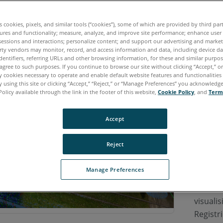
Unfalls
Datenve
es cookies, pixels, and similar tools (“cookies”), some of which are provided by third par
ures and functionality; measure, analyze, and improve site performance; enhance user
SCENE S
sessions and interactions; personalize content; and support our advertising and marke
Benutze
rty vendors may monitor, record, and access information and data, including device da
dentifiers, referring URLs and other browsing information, for these and similar purpose
Objekte
agree to such purposes. If you continue to browse our site without clicking “Accept,” or 
verschi
ly cookies necessary to operate and enable default website features and functionalities 
 using this site or clicking “Accept,” “Reject,” or “Manage Preferences” you acknowledg
eine be
Policy available through the link in the footer of this website,
Cookie Policy
, and
Term
Benutze
und au
Accept
Mit SCE
Reject
Funktio
der Hyb
Manage Preferences
bietet 
Benutze
visuali
Registr