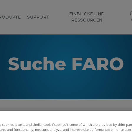
EINBLICKE UND
RODUKTE
SUPPORT
RESSOURCEN
Suche FARO
es cookies, pixels, and similar tools (“cookies”), some of which are provided by third par
ures and functionality; measure, analyze, and improve site performance; enhance user