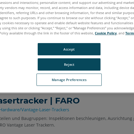
sessions and interactions; personalize content; and support our advertising and marke
rty vendors may monitor, record, and access information and data, including device da
dentifiers, referring URLs and other browsing information, for these and similar purpose
agree to such purposes. If you continue to browse our site without clicking “Accept,” or 
ly cookies necessary to operate and enable default website features and functionalities 
 using this site or clicking “Accept,” “Reject,” or “Manage Preferences” you acknowledg
Policy available through the link in the footer of this website,
Cookie Policy
, and
Term
ware für 3D-Messungen | FA
Accept
/Software/CAM2-Software
Reject
ung CAM2 bietet Kunden in einem einzigen Software-Ökosystem die 
Manage Preferences
sertracker | FARO
Hardware/Vantage-Laser-Trackers
uteilen und Baugruppen: Inspektionen beschleunigen, Ausrichtung
ARO Vantage Laser Trackern.