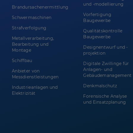
und -modellierung
Brandursachenermittlung
Vorfertigung
Schwermaschinen
Baugewerbe
Strafverfolgung
Qualitätskontrolle
Baugewerbe
Metallverarbeitung,
Bearbeitung und
Designentwurf und -
Montage
projektion
Schiffbau
Digitale Zwillinge für
Anlagen- und
Anbieter von
Gebäudemanagement
Messdienstleistungen
Denkmalschutz
Industrieanlagen und
Elektrizität
Forensische Analyse
und Einsatzplanung