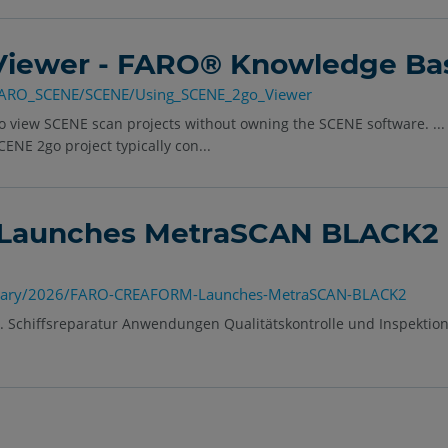
Viewer - FARO® Knowledge Ba
/FARO_SCENE/SCENE/Using_SCENE_2go_Viewer
o view SCENE scan projects without owning the SCENE software. ... 
ENE 2go project typically con...
aunches MetraSCAN BLACK2 |
ibrary/2026/FARO-CREAFORM-Launches-MetraSCAN-BLACK2
... Schiffsreparatur Anwendungen Qualitätskontrolle und Inspekti