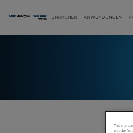
BRANCHEN
ANWENDUNGEN
P
This site us
website feat