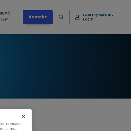
ÜBER
FARO Sphere XG
Kontakt
Login
UNS
ties, to enable
 experience;