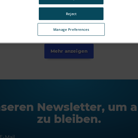
Reject
Manage Preferences
Mehr anzeigen
nseren Newsletter, um 
zu bleiben.
E-Mail