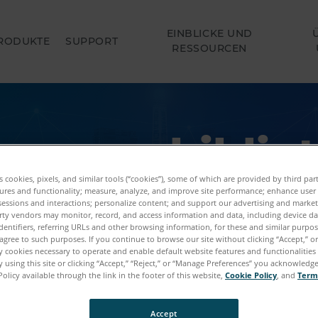
EINBLICKE UND
RODUKTE
SUPPORT
RESSOURCEN
sourcenbiblio
es cookies, pixels, and similar tools (“cookies”), some of which are provided by third par
Fallstudien, Videos, Artikel und andere aufschlussrei
ures and functionality; measure, analyze, and improve site performance; enhance user
sessions and interactions; personalize content; and support our advertising and marke
, Bildgebungs- und Realisierungslösungen von FARO f
rty vendors may monitor, record, and access information and data, including device da
dentifiers, referring URLs and other browsing information, for these and similar purpose
und Anwendungen.
agree to such purposes. If you continue to browse our site without clicking “Accept,” or 
ly cookies necessary to operate and enable default website features and functionalities 
 using this site or clicking “Accept,” “Reject,” or “Manage Preferences” you acknowledg
Policy available through the link in the footer of this website,
Cookie Policy
, and
Term
Accept