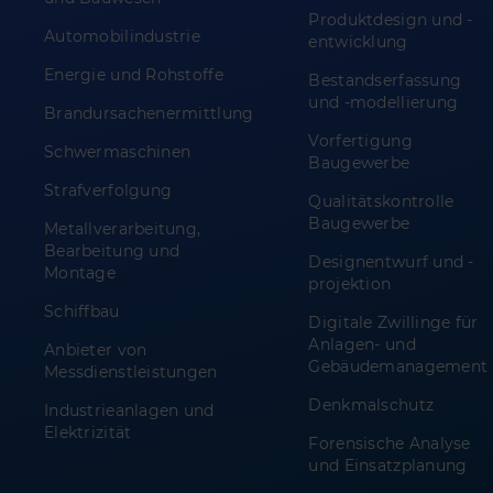
Produktdesign und -
Automobilindustrie
entwicklung
Energie und Rohstoffe
Bestandserfassung
und -modellierung
Brandursachenermittlung
Vorfertigung
Schwermaschinen
Baugewerbe
Strafverfolgung
Qualitätskontrolle
Baugewerbe
Metallverarbeitung,
Bearbeitung und
Designentwurf und -
Montage
projektion
Schiffbau
Digitale Zwillinge für
Anlagen- und
Anbieter von
Gebäudemanagement
Messdienstleistungen
Denkmalschutz
Industrieanlagen und
Elektrizität
Forensische Analyse
und Einsatzplanung