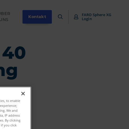
ÜBER
FARO Sphere XG
Kontakt
Login
UNS
 40
ng
ties, to enable
 experience;
ting. We and
ta, IP address
s. By clicking
if you click