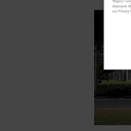
“Reject,” on
deployed. By
our Privacy 