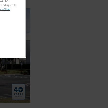
will be
e and agree to
s of Use
.