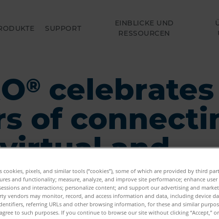
EINBLICKE UND
RODUKTE
SUPPORT
RESSOURCEN
RO
celebrates
®
rs of connecti
 virtual and
sical worlds
es cookies, pixels, and similar tools (“cookies”), some of which are provided by third par
ures and functionality; measure, analyze, and improve site performance; enhance user
sessions and interactions; personalize content; and support our advertising and marke
rty vendors may monitor, record, and access information and data, including device da
dentifiers, referring URLs and other browsing information, for these and similar purpose
agree to such purposes. If you continue to browse our site without clicking “Accept,” or 