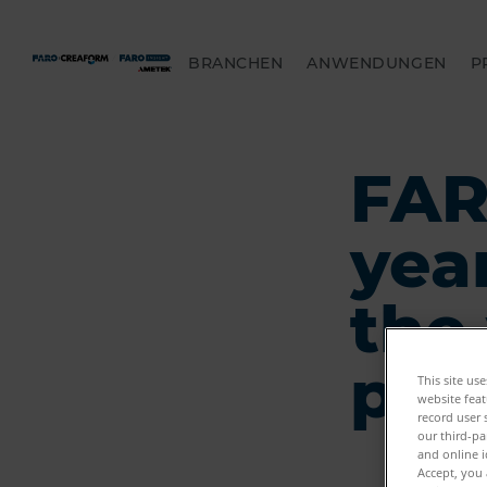
BRANCHEN
ANWENDUNGEN
P
FA
yea
the
phy
This site us
website feat
record user 
our third-pa
and online i
Accept, you 