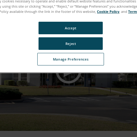
ly cookies necessary to operate and enable default website features and functionalities 
 using this site or clicking “Accept,” “Reject,” or “Manage Preferences” you acknowledg
Policy available through the link in the footer of this website,
Cookie Policy
, and
Term
Accept
Reject
Manage Preferences