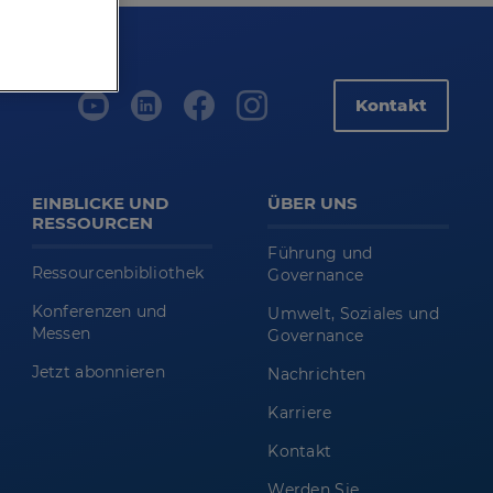
Kontakt
EINBLICKE UND
ÜBER UNS
RESSOURCEN
Führung und
Ressourcenbibliothek
Governance
Konferenzen und
Umwelt, Soziales und
Messen
Governance
Jetzt abonnieren
Nachrichten
Karriere
Kontakt
Werden Sie