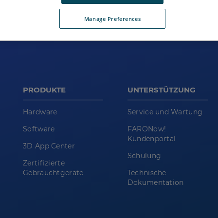
Manage Preferences
PRODUKTE
UNTERSTÜTZUNG
Hardware
Service und Wartung
Software
FARONow!
Kundenportal
3D App Center
Schulung
Zertifizierte
Gebrauchtgeräte
Technische
Dokumentation