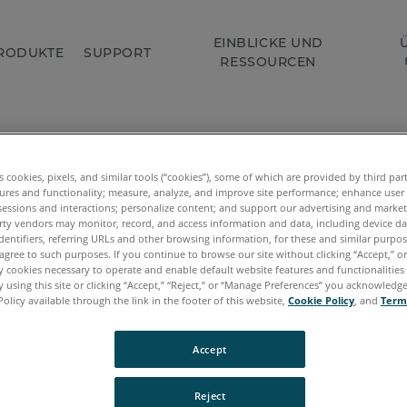
EINBLICKE UND
RODUKTE
SUPPORT
RESSOURCEN
nk, dass Sie FARO kontaktiert hab
es cookies, pixels, and similar tools (“cookies”), some of which are provided by third par
ures and functionality; measure, analyze, and improve site performance; enhance user
sessions and interactions; personalize content; and support our advertising and marke
rty vendors may monitor, record, and access information and data, including device da
dentifiers, referring URLs and other browsing information, for these and similar purpose
Anfrage erhalten und werden uns in Kürze bei Ihnen melden
agree to such purposes. If you continue to browse our site without clicking “Accept,” or 
ly cookies necessary to operate and enable default website features and functionalities 
nnen Sie sich weiter auf unseren Seiten umsehen und meh
 using this site or clicking “Accept,” “Reject,” or “Manage Preferences” you acknowledg
d die verschiedenen FARO-Produkte erfahren.
Policy available through the link in the footer of this website,
Cookie Policy
, and
Term
Accept
Reject