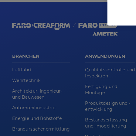
BRANCHEN
ANWENDUNGEN
Luftfahrt
Qualitätskontrolle und
Inspektion
Wehrtechnik
Fertigung und
Architektur, Ingenieur-
Montage
und Bauwesen
Produktdesign und -
Automobilindustrie
entwicklung
Energie und Rohstoffe
Bestandserfassung
und -modellierung
Brandursachenermittlung