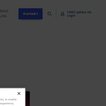
ÜBER
FARO Sphere XG
Kontakt
Login
UNS
ties, to enable
 experience;