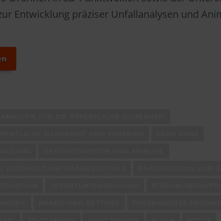
ur Entwicklung präziser Unfallanalysen und Ani
en
ANALYTIK FÜR DIE ÖFFENTLICHE SICHERHEIT
FENTLICHE SICHERHEIT UND FORENSIK
FARO ZONE
BILDUNG
REKONSTRUKTION UND ANALYSE
EI VERDACHT AUF BRANDSTIFTUNG
PRÄSENTATION VOR G
TRUKTION
TATORTUNTERSUCHUNG
STÖRUNGSERMITT
LANUNG
BRAND UND RETTUNG
FORENSISCHES ENGINE
GUNG
3D-SCANNER
FARO SPHERE
FLASH
FOCUS