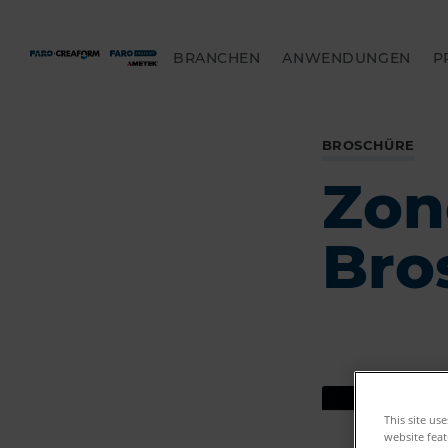
BRANCHEN
ANWENDUNGEN
P
BROSCHÜRE
Zon
Bro
This site us
website feat