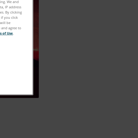
ting. We and
ta, IP address
s. By clicking
if you click
will be
e and agree to
s of Use
.