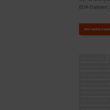
EDR-Dateien z
Herunterlad
BROSCHÜRE
SOFTWARE – ÖF
BEWUSSTSEINS
ERMITTLUNG B
UNFALLREKONS
SICHERHEITSP
STRAFVERFOL