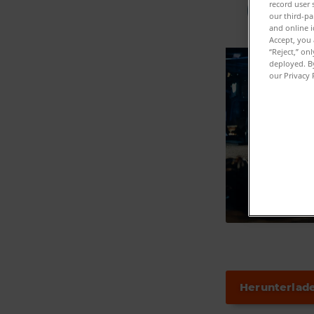
record user 
our third-pa
and online i
Accept, you 
“Reject,” on
deployed. By
our Privacy 
Herunterlad