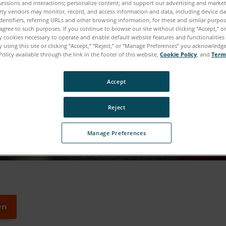
sessions and interactions; personalize content; and support our advertising and marke
rty vendors may monitor, record, and access information and data, including device da
dentifiers, referring URLs and other browsing information, for these and similar purpose
agree to such purposes. If you continue to browse our site without clicking “Accept,” or 
ly cookies necessary to operate and enable default website features and functionalities 
 using this site or clicking “Accept,” “Reject,” or “Manage Preferences” you acknowledg
Policy available through the link in the footer of this website,
Cookie Policy
, and
Term
Accept
Reject
Manage Preferences
en