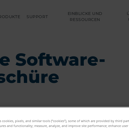
EINBLICKE UND
RODUKTE
SUPPORT
RESSOURCEN
e Software-
schüre
es cookies, pixels, and similar tools (“cookies”), some of which are provided by third par
ures and functionality; measure, analyze, and improve site performance; enhance user