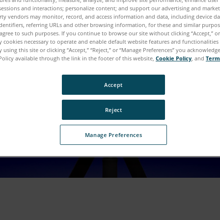
sessions and interactions; personalize content; and support our advertising and marke
rty vendors may monitor, record, and access information and data, including device da
dentifiers, referring URLs and other browsing information, for these and similar purpose
agree to such purposes. If you continue to browse our site without clicking “Accept,” or 
ly cookies necessary to operate and enable default website features and functionalities 
 using this site or clicking “Accept,” “Reject,” or “Manage Preferences” you acknowledg
Policy available through the link in the footer of this website,
Cookie Policy
, and
Term
Accept
Reject
Manage Preferences