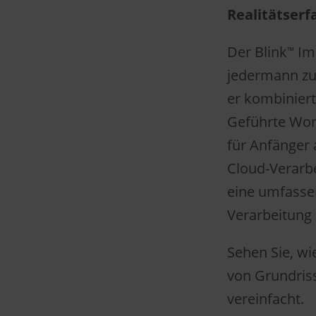
Realitätserf
Der Blink
Ima
™
jedermann zug
er kombinier
Geführte Wor
für Anfänger 
Cloud-Verarbe
eine umfassen
Verarbeitung
Sehen Sie, wi
von Grundris
vereinfacht.