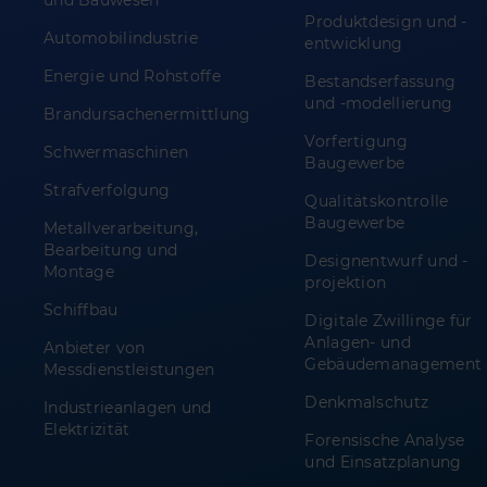
Produktdesign und -
Automobilindustrie
entwicklung
Energie und Rohstoffe
Bestandserfassung
und -modellierung
Brandursachenermittlung
Vorfertigung
Schwermaschinen
Baugewerbe
Strafverfolgung
Qualitätskontrolle
Baugewerbe
Metallverarbeitung,
Bearbeitung und
Designentwurf und -
Montage
projektion
Schiffbau
Digitale Zwillinge für
Anlagen- und
Anbieter von
Gebäudemanagement
Messdienstleistungen
Denkmalschutz
Industrieanlagen und
Elektrizität
Forensische Analyse
und Einsatzplanung