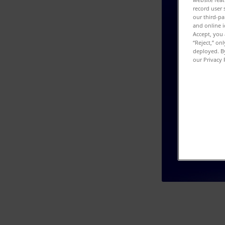
record user 
our third-pa
and online i
Accept, you 
“Reject,” on
deployed. By
our Privacy 