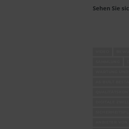
Sehen Sie si
VIDEO
BEWU
SAMMLUNG
WARTUNG UND
AS-BUILT BES
QUALITÄTSKON
DIGITALE ZWI
SICHERHEITSP
ANBIETER VON