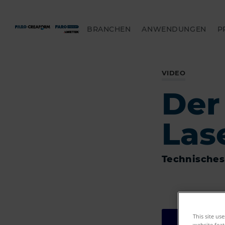
BRANCHEN
ANWENDUNGEN
P
VIDEO
Der
Las
Technisches
This site us
website feat