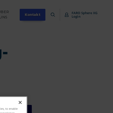
ÜBER
FARO Sphere XG
Kontakt
Login
UNS
-
ties, to enable
 experience;