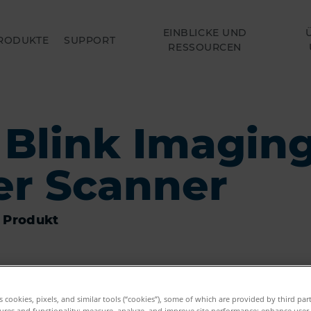
EINBLICKE UND
RODUKTE
SUPPORT
RESSOURCEN
 Blink Imaging
er Scanner
 Produkt
es cookies, pixels, and similar tools (“cookies”), some of which are provided by third par
ures and functionality; measure, analyze, and improve site performance; enhance user