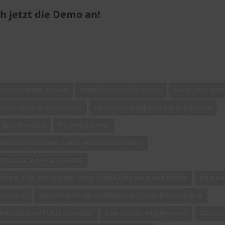
ch jetzt die Demo an!
SSTSEINSBILDUNG
INBETRACHTZIEHUNG
BAU UND KO
DESIGN UND PLANUNG
INGENIEURWESEN UND DESIGN
 BEDIENUNG
VERMESSUNG
TANDSERFASSUNG UND -MODELLIERUNG
TROLLE BAUGEWERBE
LLINGE FÜR ANLAGEN- UND GEBÄUDEMANAGEMENT
DENKM
LANUNG
ARCHITEKTUR, INGENIEUR- UND BAUWESEN
 MESSDIENSTLEISTUNGEN
360-GRAD-AUFNAHME
3D-SC