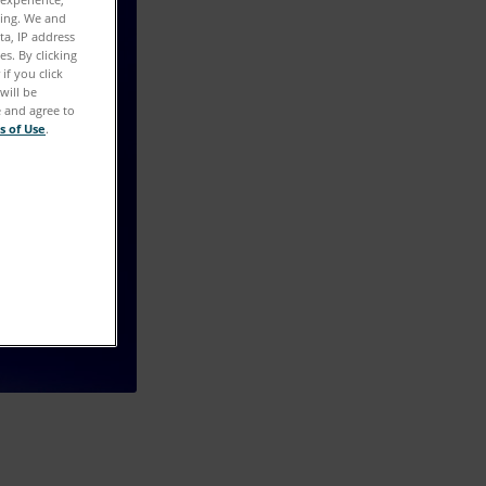
ting. We and
ta, IP address
s. By clicking
if you click
will be
e and agree to
s of Use
.