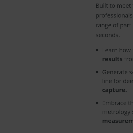
Built to meet
professionals
range of part 
seconds.
Learn how 
results
fro
Generate sc
line for de
capture.
Embrace th
metrology 
measurem