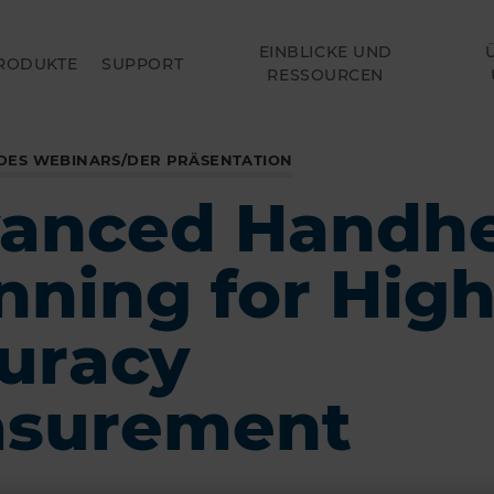
EINBLICKE UND
RODUKTE
SUPPORT
RESSOURCEN
DES WEBINARS/DER PRÄSENTATION
anced Handh
nning for Hig
uracy
surement