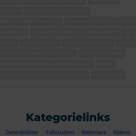
 DES WEBINARS/DER PRÄSENTATION
FERTIGUNG
BILDUNG
FERTIGUNG UND MONTAGE
ROLLE & INSPEKTION (BP)
PRODUKTDESIGN UND -ENTW
D MONTAGE
QUALITÄTSKONTROLLE UND INSPEKTION
L
USTRIE
WEHRTECHNIK
SCHWERMASCHINEN
SCHIFF
INTEGRIERTE/PARTNER-LÖSUNG
PARTNER-LÖSUNG
ESSTECHNIK UND QUALITÄTSKONTROLLE
VIDEO
EITUNG, BEARBEITUNG UND MONTAGE
HANDYSCAN
Kategorielinks
Datenblätter
Fallstudien
Webinare
Videos