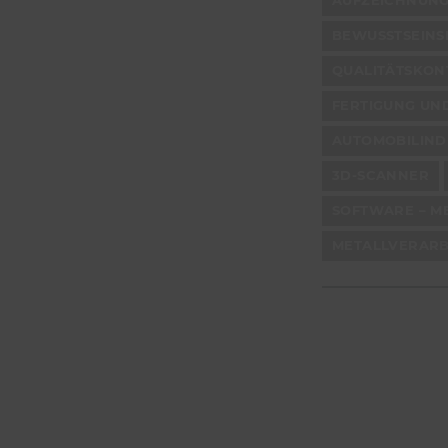
AUFZEICHNUNG
BEWUSSTSEINS
QUALITÄTSKONT
FERTIGUNG UN
AUTOMOBILIND
3D-SCANNER
SOFTWARE – M
METALLVERARB