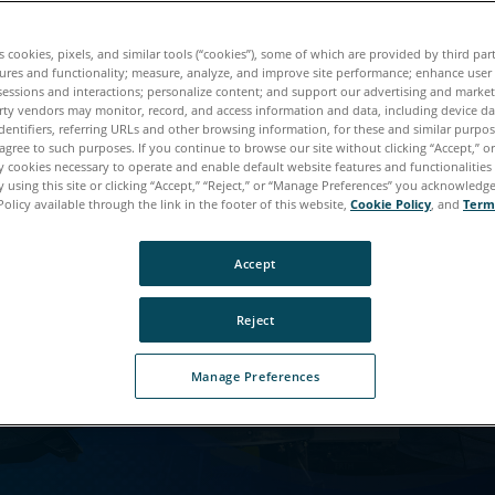
es cookies, pixels, and similar tools (“cookies”), some of which are provided by third par
ures and functionality; measure, analyze, and improve site performance; enhance user
sessions and interactions; personalize content; and support our advertising and marke
rty vendors may monitor, record, and access information and data, including device da
r Download ist fast fert
dentifiers, referring URLs and other browsing information, for these and similar purpose
agree to such purposes. If you continue to browse our site without clicking “Accept,” or 
ly cookies necessary to operate and enable default website features and functionalities 
ie auf diesen Inhalt zugreifen können, benötigen wir 
 using this site or clicking “Accept,” “Reject,” or “Manage Preferences” you acknowledg
Informationen von Ihnen.
Policy available through the link in the footer of this website,
Cookie Policy
, and
Term
Accept
Reject
Manage Preferences