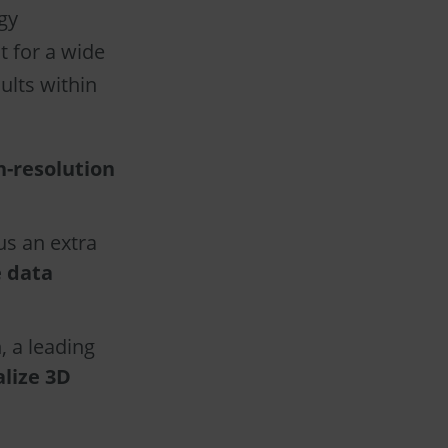
gy
t for a wide
ults within
-resolution
us an extra
e data
, a leading
alize 3D