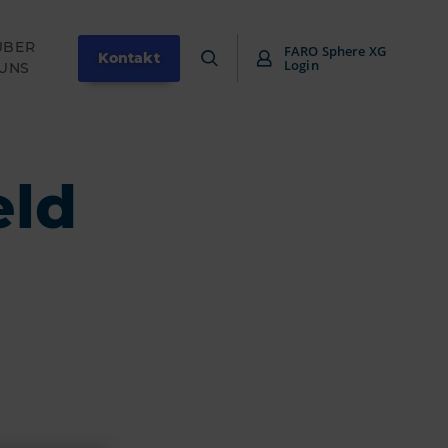
ÜBER
FARO Sphere XG
Kontakt
Login
UNS
eld
h