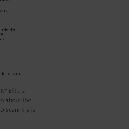
en,
meldelink
re
ten
 oder einem
CK
Elite, a
™
rn about the
D scanning is