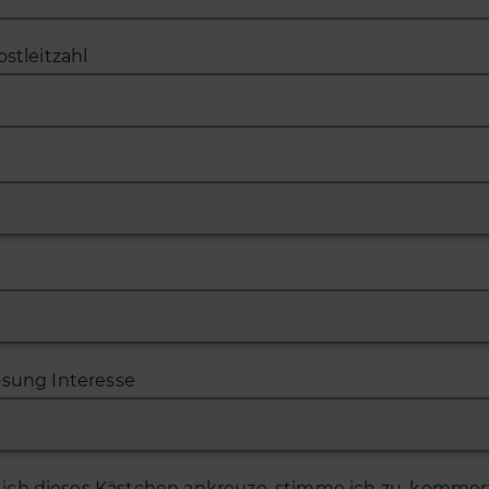
ostleitzahl
ösung Interesse
ich dieses Kästchen ankreuze, stimme ich zu, kommerz