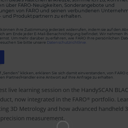
en über FARO-Neuigkeiten, Sonderangebote und
tungen von FARO und seinen verbundenen Unternehm
- und Produktpartnern zu erhalten.
önnen ihre Zustimmung jederzeit widerrufen, indem sie auf den Ab
 sich am Ende jeder E-Mail-Benachrichtigung befindet. Wir nehmen Ih
 ernst. Um mehr darüber zu erfahren, wie FARO Ihre persönlichen Da
besuchen Sie bitte unsere
Datenschutzrichtlinie.
f „Senden“ klicken, erklären Sie sich damit einverstanden, von FARO
ellen Partner/Händler eine Antwort auf Ihre Anfrage zu erhalten.
est live learning session on the HandySCAN BLA
duct, now integrated in the FARO
portfolio. Lea
®
ting 3D Metrology and how advanced handheld 3
 precision measurement.