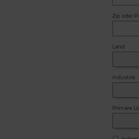
Zip oder P
Land
Industrie
Primäre L
Indem 